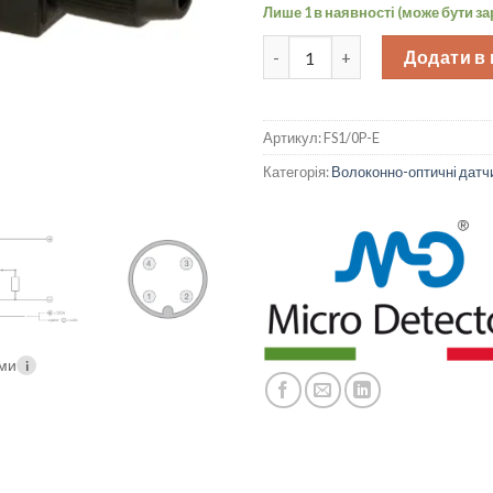
Лише 1 в наявності (може бути з
Волоконно-оптичний підсилюва
Додати в
Артикул:
FS1/0P-E
Категорія:
Волоконно-оптичні датч
ими
i