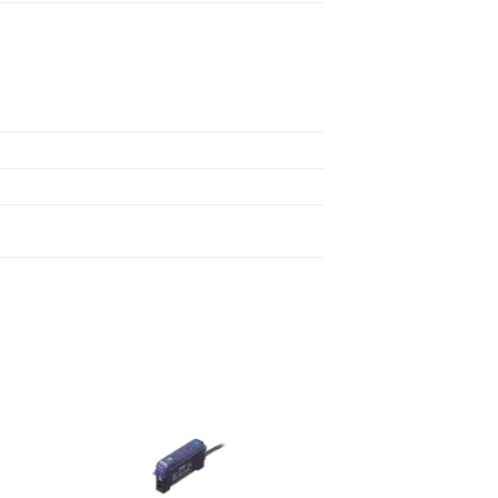
to
Add to
ist
wishlist