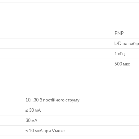
PNP
L/D на вибі
1 кГц
500 мкс
10…30 В постійного струму
≤ 30 мА
30 мА
≤ 10 мкА при Vмакс