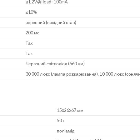
≤1,2V@Iload=100mA
≤10%
червоний (вихідний стан)
200 мс
Так
Так
Червоний світлодіод (660 нм)
30 000 люкс (лампа розжарювання), 10 000 люкс (сонячн
15x26x67 мм
50 г
поліамід