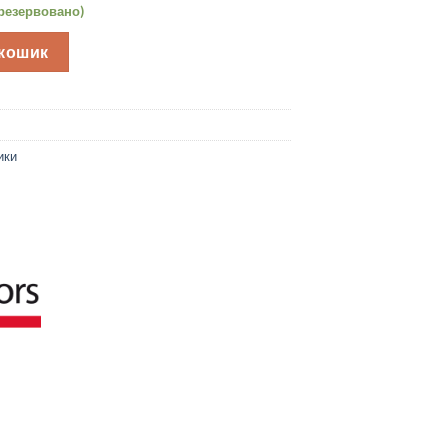
арезервовано)
ч, PNP, роз'єм M12, FS1/0P-E M. D. Micro Detectors кількість
 кошик
ики