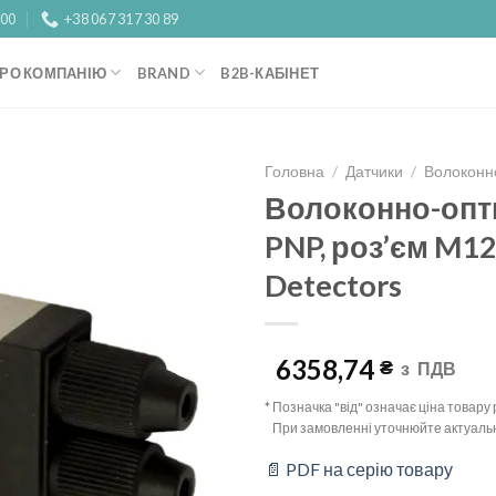
:00
+38 067 317 30 89
РО КОМПАНІЮ
BRAND
B2B-КАБІНЕТ
Головна
/
Датчики
/
Волоконно
Волоконно-опт
Add to
PNP, роз’єм M12,
wishlist
Detectors
6358,74
₴
з
ПДВ
* Позначка "від" означає ціна товар
При замовленні уточнюйте актуальн
📄 PDF на серію товару