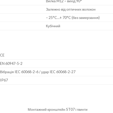
Вилка M12 – вихід 90°
Залежно від оптичних волокон
– 25°C…+ 70°C (без замерзання)
Кубічний
CE
EN 60947-5-2
Вібрація IEC 60068-2-6 / удар IEC 60068-2-27
IP67
Монтажний кронштейн ST07 і гвинти