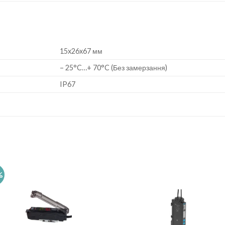
15x26x67 мм
– 25°C…+ 70°C (Без замерзання)
IP67
%
Add to
Add 
wishlist
wishl