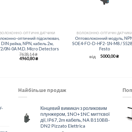
+
+
ВОЛОКОННО-ОПТИЧНІ ДАТЧИКИ
ВОЛОКОННО-ОПТИЧНІ ДАТЧИК
локонно-оптичний підсилювач,
Оптоволоконний модуль, NPN
DIN рейка, NPN, кабель 2м,
SOE4-FO-D-HF2-1N-M8 / 552
2/0N-0A M.D. Micro Detectors
Festo
7638,14
₴
5000,00
₴
від
4960,80
₴
Найбільше продаж
Поп
V-
Кінцевий вимикач з роликовим
плунжером, 1NO+1NC миттєвої
дії, IP67, 2m кабель, NA B110BB-
DN2 Pizzato Elettrica