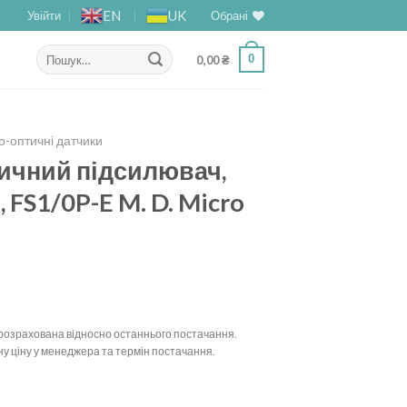
EN
UK
Увійти
Обрані
Шукати:
0
0,00
₴
-оптичні датчики
ичний підсилювач,
 FS1/0P-E M. D. Micro
у розрахована відносно останнього постачання.
у ціну у менеджера та термін постачання.