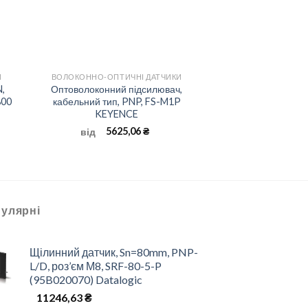
+
И
ВОЛОКОННО-ОПТИЧНІ ДАТЧИКИ
,
Оптоволоконний підсилювач,
800
кабельний тип, PNP, FS-M1P
KEYENCE
5625,06
₴
від
улярні
Щілинний датчик, Sn=80mm, PNP-
L/D, роз’єм М8, SRF-80-5-P
(95B020070) Datalogic
11246,63
₴