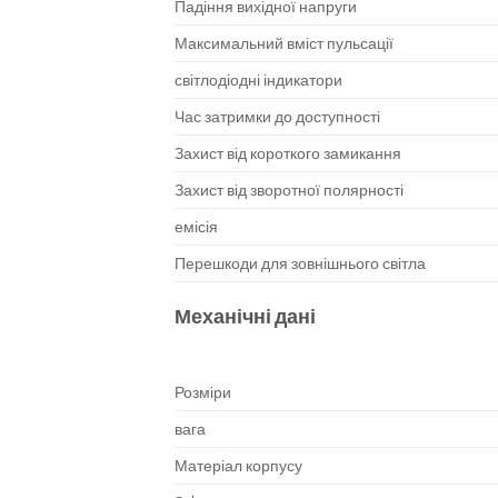
Падіння вихідної напруги
Максимальний вміст пульсації
світлодіодні індикатори
Час затримки до доступності
Захист від короткого замикання
Захист від зворотної полярності
емісія
Перешкоди для зовнішнього світла
Механічні дані
Розміри
вага
Матеріал корпусу