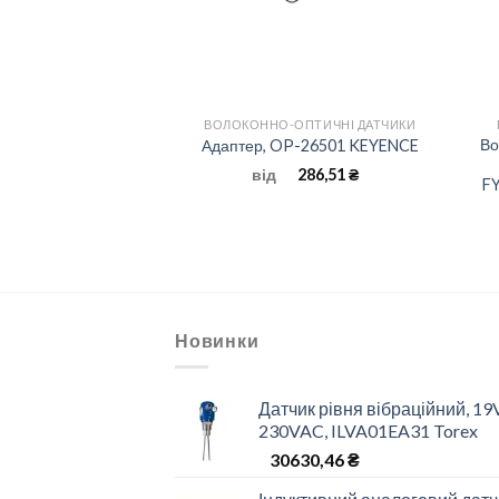
+
ОПТИЧНІ ДАТЧИКИ
ВОЛОКОННО-ОПТИЧНІ ДАТЧИКИ
 оптоволоконного
Во
Адаптер, OP-26501 KEYENCE
P, E3X-HD44 OMRON
286,51
₴
від
FY
9031,50
₴
Новинки
Датчик рівня вібраційний, 19
230VAC, ILVA01EA31 Torex
30630,46
₴