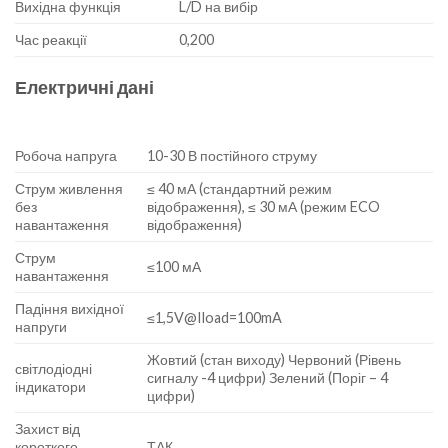
Вихідна функція
L/D на вибір
Час реакції
0,200
Електричні дані
Робоча напруга
10-30 В постійного струму
Струм живлення
≤ 40 мА (стандартний режим
без
відображення), ≤ 30 мА (режим ECO
навантаження
відображення)
Струм
≤100 мА
навантаження
Падіння вихідної
≤1,5V@Iload=100mA
напруги
Жовтий (стан виходу) Червоний (Рівень
світлодіодні
сигналу -4 цифри) Зелений (Поріг – 4
індикатори
цифри)
Захист від
короткого
ТАК