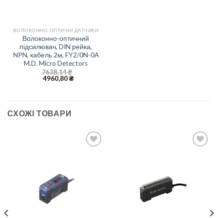
ВОЛОКОННО-ОПТИЧНІ ДАТЧИКИ
Волоконно-оптичний
підсилювач, DIN рейка,
NPN, кабель 2м, FY2/0N-0A
M.D. Micro Detectors
7638,14
₴
4960,80
₴
СХОЖІ ТОВАРИ
Add to
Add to
wishlist
wishlist