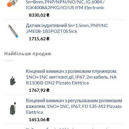
Sn=8mm, PNP/NPN/NO/NC, IG 6084 /
IGK4008A2PKG/IO/US IFM Electronic
8330,02
₴
Датчик індуктивний Sn=1.5mm, PNP/NC
,IME08-1B5POZT0S Sick
1715,62
₴
Найбільше продаж
Кінцевий вимикач з роликовим плунжером,
1NO+1NC миттєвої дії, IP67, 2m кабель, NA
B110BB-DN2 Pizzato Elettrica
1767,92
₴
Кінцевий вимикач з регульованим роликовим
важелем, 1NO+1NC, IP67, FD 535-M2 Pizzato
Elettrica
1653,06
₴