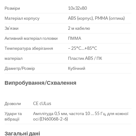
Розміри
10х32х80
Матеріал корпусу
ABS (корпус), PMMA (оптика)
Зв’язки
2 м кабелю
Активний матеріал головки
ПММА
Температура зберігання
– 25°C…+85°C
матеріал
Пластик ABS / ПК
Діаметр/Розмір
Кубічний
Випробування/Схвалення
Дозволи
CE cULus
Удари та
Амплітуда 0,5 мм, частота 10 … 55 Гц, для кожної
вібрації
осі (EN60068-2-6)
Загальні дані