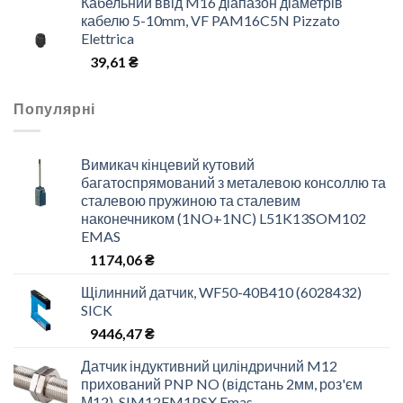
Кабельний ввід M16 діапазон діаметрів
кабелю 5-10mm, VF PAM16C5N Pizzato
Elettrica
39,61
₴
Популярні
Вимикач кінцевий кутовий
багатоспрямований з металевою консоллю та
сталевою пружиною та сталевим
наконечником (1NO+1NC) L51K13SOM102
EMAS
1174,06
₴
Щілинний датчик, WF50-40B410 (6028432)
SICK
9446,47
₴
Датчик індуктивний циліндричний M12
прихований PNP NO (відстань 2мм, роз'єм
М12), SIM12FM1PSX Emas