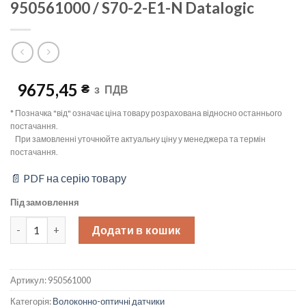
950561000 / S70-2-E1-N Datalogic
9675,45
₴
з
ПДВ
* Позначка "від" означає ціна товару розрахована відносно останнього
постачання.
При замовленні уточнюйте актуальну ціну у менеджера та термін
постачання.
📄 PDF на серію товару
Під замовлення
Волоконно-оптичний підсилювач, DIN-рейка, NPN-L/D, кабель 2
Додати в кошик
Артикул:
950561000
Категорія:
Волоконно-оптичні датчики