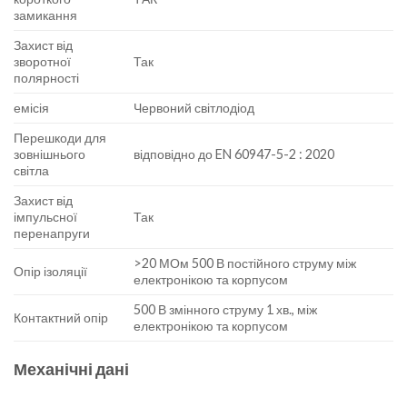
замикання
Захист від
зворотної
Так
полярності
емісія
Червоний світлодіод
Перешкоди для
зовнішнього
відповідно до EN 60947-5-2 : 2020
світла
Захист від
імпульсної
Так
перенапруги
>20 МОм 500 В постійного струму між
Опір ізоляції
електронікою та корпусом
500 В змінного струму 1 хв., між
Контактний опір
електронікою та корпусом
Механічні дані