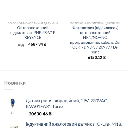
ВОЛОКОННО-ОПТИЧНІ ДАТЧИКИ
ВОЛОКОННО-ОПТИЧНІ ДАТЧИКИ
Оптоволоконний
Фотодатчик (підсилювач)
підсилювач, PNP, FS-V1P
оптоволоконний
KEYENCE
NPN/NO+NC,
програмований, кабель 2м,
від
4687,34
₴
OLK 71 N3-3 / 209977 Di-
soric
6150,12
₴
Новинки
Датчик рівня вібраційний, 19V-230VAC,
ILVA01EA31 Torex
30630,46
₴
Індуктивний аналоговий датчик з IO-Link M18,