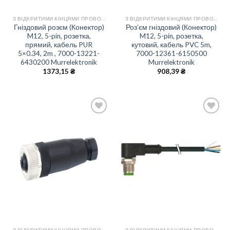
З ВІДКРИТИМИ КІНЦЯМИ ПРОВОДІВ
З ВІДКРИТИМИ КІНЦЯМИ ПРОВОДІВ
Гніздовий розєм (Конектор)
Роз’єм гніздовий (Конектор)
M12, 5-pin, розетка,
M12, 5-pin, розетка,
прямий, кабель PUR
кутовий, кабель PVC 5m,
5×0.34, 2m , 7000-13221-
7000-12361-6150500
6430200 Murrelektronik
Murrelektronik
1373,15
₴
908,39
₴
Add
Add
to
to
wishlist
wishlist