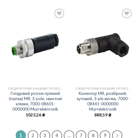
Add
Add
to
to
wishlist
wishlist
З ВІДКРИТИМИ КІНЦЯМИ ПРОВОДІВ
З ВІДКРИТИМИ КІНЦЯМИ ПРОВОДІВ
Гніздовий роз’єм прямий
Конектор M8, розбірний,
(папка) M8, 3-pole, гвинтові
кутовий, 3-pin вилка, 7000-
клеми, 7000-08601-
08441-0000000
0000000 Murrelektronik
Murrelektronik
1023,26
₴
888,59
₴
1
2
3
4
…
7
8
9