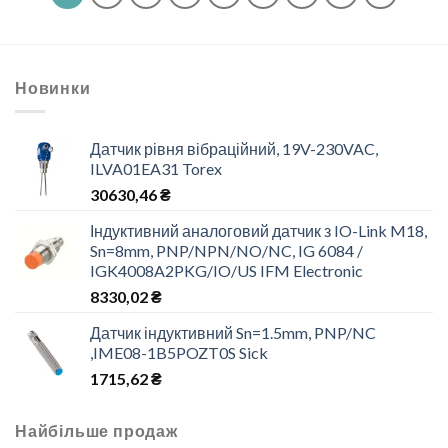
Новинки
Датчик рівня вібраційний, 19V-230VAC,
ILVA01EA31 Torex
30630,46
₴
Індуктивний аналоговий датчик з IO-Link M18,
Sn=8mm, PNP/NPN/NO/NC, IG 6084 /
IGK4008A2PKG/IO/US IFM Electronic
8330,02
₴
Датчик індуктивний Sn=1.5mm, PNP/NC
,IME08-1B5POZT0S Sick
1715,62
₴
Найбільше продаж