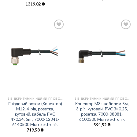
1319,02
₴
Add
Add
to
to
wishlist
wishlist
З ВІДКРИТИМИ КІНЦЯМИ ПРОВОДІВ
З ВІДКРИТИМИ КІНЦЯМИ ПРОВОДІВ
Гніздовий розєм (Конектор)
Конектор M8 з кабелем 5м,
M12, 4-pin, розетка,
3-pin, кутовий, PVC 3×0.25,
кутовий, кабель PVC
розетка, 7000-08081-
4×0.34, 5m , 7000-12341-
6100500 Murrelektronik
6140500 Murrelektronik
591,52
₴
719,58
₴