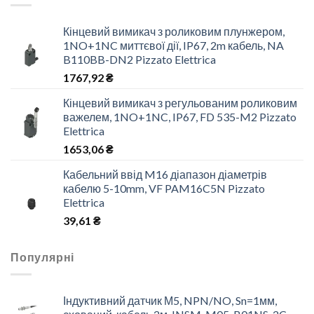
Кінцевий вимикач з роликовим плунжером,
1NO+1NC миттєвої дії, IP67, 2m кабель, NA
B110BB-DN2 Pizzato Elettrica
1767,92
₴
Кінцевий вимикач з регульованим роликовим
важелем, 1NO+1NC, IP67, FD 535-M2 Pizzato
Elettrica
1653,06
₴
Кабельний ввід M16 діапазон діаметрів
кабелю 5-10mm, VF PAM16C5N Pizzato
Elettrica
39,61
₴
Популярні
Індуктивний датчик М5, NPN/NO, Sn=1мм,