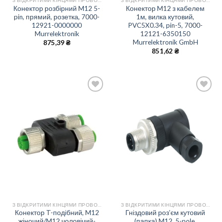
З ВІДКРИТИМИ КІНЦЯМИ ПРОВОДІВ
З ВІДКРИТИМИ КІНЦЯМИ ПРОВОДІВ
Конектор розбірний M12 5-
Конектор M12 з кабелем
pin, прямий, розетка, 7000-
1м, вилка кутовий,
12921-0000000
PVC5X0.34, pin-5, 7000-
Murrelektronik
12121-6350150
Murrelektronik GmbH
875,39
₴
851,62
₴
Add
Add
to
to
wishlist
wishlist
З ВІДКРИТИМИ КІНЦЯМИ ПРОВОДІВ
З ВІДКРИТИМИ КІНЦЯМИ ПРОВОДІВ
Конектор T-подібний, M12
Гніздовий роз’єм кутовий
жіночий/M12 чоловічий-
(папка) M12, 5-pole,