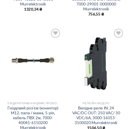
Murrelektronik
7000-29001-0000000
Murrelektronik
1320,34
₴
756,55
₴
Add
Add
to
to
wishlist
wishlist
З ВІДКРИТИМИ КІНЦЯМИ ПРОВОДІВ
РЕЛЕЙНІ МОДУЛІ
Гніздовий роз’єм (конектор)
Вихідне реле IN: 24
M12, папа / мама, 5-pin,
VAC/DC-OUT: 250 VAC/ 30
кабель ПВХ 2м, 7000-
VDC/6А, 3000-16013-
40041-6150200
3100020 Murrelektronik
Murrelektronik
1506,50
₴