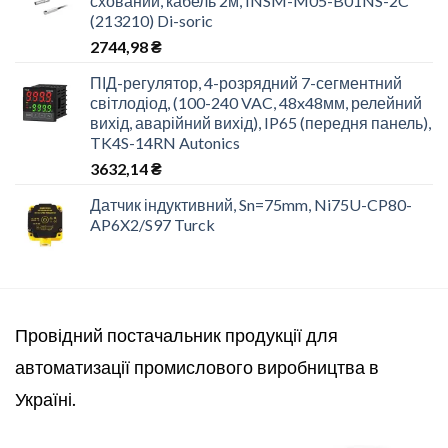
схований, кабель 2м, INSM-M05-B01NS-2C
(213210) Di-soric
2744,98
₴
ПІД-регулятор, 4-розрядний 7-сегментний
світлодіод, (100-240 VAC, 48x48мм, релейний
вихід, аварійний вихід), IP65 (передня панель),
TK4S-14RN Autonics
3632,14
₴
Датчик індуктивний, Sn=75mm, Ni75U-CP80-
AP6X2/S97 Turck
Провідний постачальник продукції для
автоматизації промислового виробництва в
Україні.