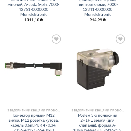
жіночий, A-cod., 5-pin, 7000-
гвинтові клеми, 7000-
42751-0000000
12841-0000000
Murrelektronik
Murrelektronik
1311,10
₴
914,99
₴
Add
Add
to
to
wishlist
wishlist
З ВІДКРИТИМИ КІНЦЯМИ ПРОВОДІВ
З ВІДКРИТИМИ КІНЦЯМИ ПРОВОДІВ
Конектор прямий M12
Роз’єм 3-х полюсний
вилка, M12 розетка кутова,
2+1РЕ земля (для
кабель 0,6m,PUR 4×0.34,
клапанів), форма A-
7356-40121-6540060
18мм/24VAC-DC/M16x1.5,