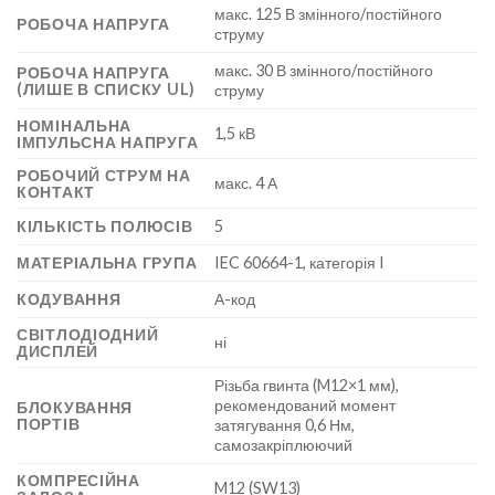
макс. 125 В змінного/постійного
РОБОЧА НАПРУГА
струму
макс. 30 В змінного/постійного
РОБОЧА НАПРУГА
(ЛИШЕ В СПИСКУ UL)
струму
НОМІНАЛЬНА
1,5 кВ
ІМПУЛЬСНА НАПРУГА
РОБОЧИЙ СТРУМ НА
макс. 4 А
КОНТАКТ
КІЛЬКІСТЬ ПОЛЮСІВ
5
МАТЕРІАЛЬНА ГРУПА
IEC 60664-1, категорія I
КОДУВАННЯ
А-код
СВІТЛОДІОДНИЙ
ні
ДИСПЛЕЙ
Різьба гвинта (M12×1 мм),
рекомендований момент
БЛОКУВАННЯ
ПОРТІВ
затягування 0,6 Нм,
самозакріплюючий
КОМПРЕСІЙНА
M12 (SW13)