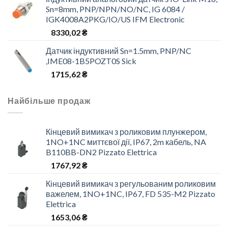
Sn=8mm, PNP/NPN/NO/NC, IG 6084 /
IGK4008A2PKG/IO/US IFM Electronic
8330,02
₴
Датчик індуктивний Sn=1.5mm, PNP/NC
,IME08-1B5POZT0S Sick
1715,62
₴
Найбільше продаж
Кінцевий вимикач з роликовим плунжером,
1NO+1NC миттєвої дії, IP67, 2m кабель, NA
B110BB-DN2 Pizzato Elettrica
1767,92
₴
Кінцевий вимикач з регульованим роликовим
важелем, 1NO+1NC, IP67, FD 535-M2 Pizzato
Elettrica
1653,06
₴