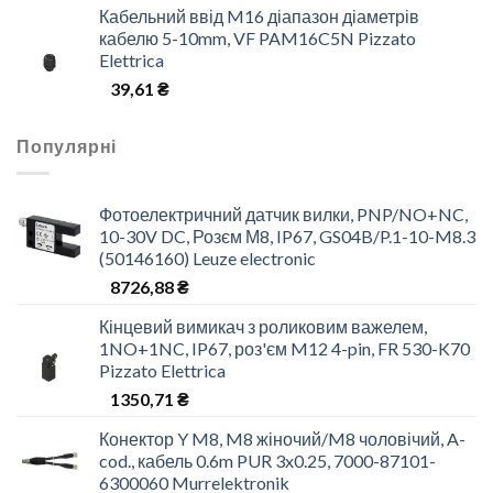
Кабельний ввід M16 діапазон діаметрів
кабелю 5-10mm, VF PAM16C5N Pizzato
Elettrica
39,61
₴
Популярні
Фотоелектричний датчик вилки, PNP/NO+NC,
10-30V DC, Розєм М8, IP67, GS04B/P.1-10-M8.3
(50146160) Leuze electronic
8726,88
₴
Кінцевий вимикач з роликовим важелем,
1NO+1NC, IP67, роз'єм M12 4-pin, FR 530-K70
Pizzato Elettrica
1350,71
₴
Конектор Y M8, M8 жіночий/M8 чоловічий, A-
cod., кабель 0.6m PUR 3x0.25, 7000-87101-
6300060 Murrelektronik