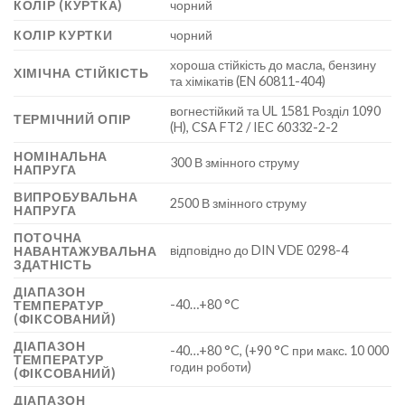
КОЛІР (КУРТКА)
чорний
КОЛІР КУРТКИ
чорний
хороша стійкість до масла, бензину
ХІМІЧНА СТІЙКІСТЬ
та хімікатів (EN 60811-404)
вогнестійкий та UL 1581 Розділ 1090
ТЕРМІЧНИЙ ОПІР
(H), CSA FT2 / IEC 60332-2-2
НОМІНАЛЬНА
300 В змінного струму
НАПРУГА
ВИПРОБУВАЛЬНА
2500 В змінного струму
НАПРУГА
ПОТОЧНА
відповідно до DIN VDE 0298-4
НАВАНТАЖУВАЛЬНА
ЗДАТНІСТЬ
ДІАПАЗОН
-40…+80 °C
ТЕМПЕРАТУР
(ФІКСОВАНИЙ)
ДІАПАЗОН
-40…+80 °C, (+90 °C при макс. 10 000
ТЕМПЕРАТУР
годин роботи)
(ФІКСОВАНИЙ)
ДІАПАЗОН