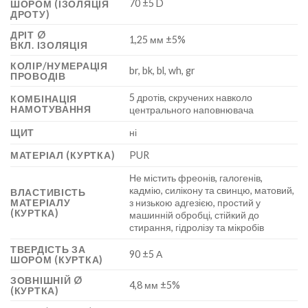
70 ±5 D
ШОРОМ (ІЗОЛЯЦІЯ
ДРОТУ)
ДРІТ Ø
1,25 мм ±5%
ВКЛ. ІЗОЛЯЦІЯ
КОЛІР/НУМЕРАЦІЯ
br, bk, bl, wh, gr
ПРОВОДІВ
5 дротів, скручених навколо
КОМБІНАЦІЯ
НАМОТУВАННЯ
центрального наповнювача
ЩИТ
ні
МАТЕРІАЛ (КУРТКА)
PUR
Не містить фреонів, галогенів,
кадмію, силікону та свинцю, матовий,
ВЛАСТИВІСТЬ
МАТЕРІАЛУ
з низькою адгезією, простий у
(КУРТКА)
машинній обробці, стійкий до
стирання, гідролізу та мікробів
ТВЕРДІСТЬ ЗА
90 ±5 А
ШОРОМ (КУРТКА)
ЗОВНІШНІЙ Ø
4,8 мм ±5%
(КУРТКА)