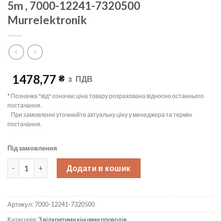
5m , 7000-12241-7320500
Murrelektronik
1478,77
₴
з
ПДВ
* Позначка "від" означає ціна товару розрахована відносно останнього
постачання.
При замовленні уточнюйте актуальну ціну у менеджера та термін
постачання.
Під замовлення
Гніздовий розєм (Конектор) M12, 5-pin, розетка, прямий, кабе
Додати в кошик
Артикул:
7000-12241-7320500
Категорія:
З відкритими кінцями проводів