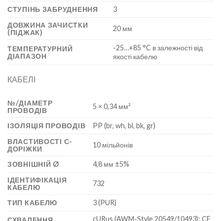
СТУПІНЬ ЗАБРУДНЕННЯ
3
ДОВЖИНА ЗАЧИСТКИ
20 мм
(ПІДЖАК)
-25…+85 °C в залежності від
ТЕМПЕРАТУРНИЙ
ДІАПАЗОН
якості кабелю
КАБЕЛІ
№/ДІАМЕТР
5 × 0,34 мм²
ПРОВОДІВ
ІЗОЛЯЦІЯ ПРОВОДІВ
PP (br, wh, bl, bk, gr)
ВЛАСТИВОСТІ С-
10 мільйонів
ДОРІЖКИ
ЗОВНІШНІЙ Ø
4,8 мм ±5%
ІДЕНТИФІКАЦІЯ
732
КАБЕЛЮ
ТИП КАБЕЛЮ
3 (PUR)
cURus (AWM-Style 20549/10493); CE
СХВАЛЕННЯ