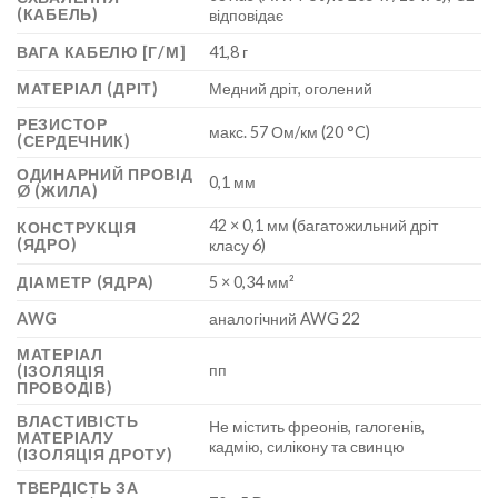
(КАБЕЛЬ)
відповідає
ВАГА КАБЕЛЮ [Г/М]
41,8 г
МАТЕРІАЛ (ДРІТ)
Медний дріт, оголений
РЕЗИСТОР
макс. 57 Ом/км (20 °C)
(СЕРДЕЧНИК)
ОДИНАРНИЙ ПРОВІД
0,1 мм
Ø (ЖИЛА)
42 × 0,1 мм (багатожильний дріт
КОНСТРУКЦІЯ
(ЯДРО)
класу 6)
ДІАМЕТР (ЯДРА)
5 × 0,34 мм²
AWG
аналогічний AWG 22
МАТЕРІАЛ
пп
(ІЗОЛЯЦІЯ
ПРОВОДІВ)
ВЛАСТИВІСТЬ
Не містить фреонів, галогенів,
МАТЕРІАЛУ
кадмію, силікону та свинцю
(ІЗОЛЯЦІЯ ДРОТУ)
ТВЕРДІСТЬ ЗА