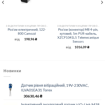
З ВІДКРИТИМИ КІНЦЯМИ ПРОВОДІВ
З ВІДКРИТИМИ КІНЦЯМИ ПРОВОДІВ
Роз’єм електричний, 122-
Роз’єм (конектор) M8 4-pin,
800 Camozzi
кутовий, 5m PUR-кабель,
XZCP1041L5 Telemecanique
від
198,96
₴
Sensors
від
1016,09
₴
Новинки
Датчик рівня вібраційний, 19V-230VAC,
ILVA01EA31 Torex
30630,46
₴
Індуктивний аналоговий датчик з IO-Link M18,