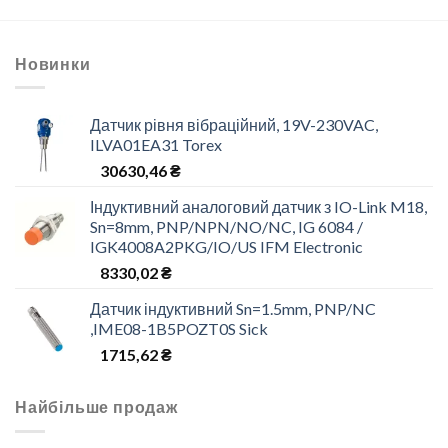
Новинки
Датчик рівня вібраційний, 19V-230VAC,
ILVA01EA31 Torex
30630,46
₴
Індуктивний аналоговий датчик з IO-Link M18,
Sn=8mm, PNP/NPN/NO/NC, IG 6084 /
IGK4008A2PKG/IO/US IFM Electronic
8330,02
₴
Датчик індуктивний Sn=1.5mm, PNP/NC
,IME08-1B5POZT0S Sick
1715,62
₴
Найбільше продаж