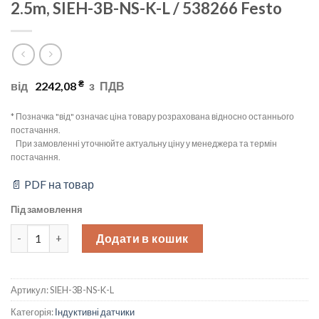
2.5m, SIEH-3B-NS-K-L / 538266 Festo
₴
від
2242,08
з
ПДВ
* Позначка "від" означає ціна товару розрахована відносно останнього
постачання.
При замовленні уточнюйте актуальну ціну у менеджера та термін
постачання.
📄 PDF на товар
Під замовлення
Індуктивний датчик Ø 3,0mm (Diameter), Sn = 1mm, NPN/NO, каб
Додати в кошик
Артикул:
SIEH-3B-NS-K-L
Категорія:
Індуктивні датчики