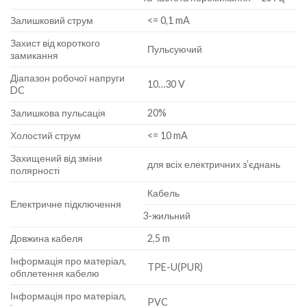
Залишковий струм
<= 0,1 mA
Захист від короткого
Пульсуючий
замикання
Діапазон робочої напруги
10…30 V
DC
Залишкова пульсація
20%
Холостий струм
<= 10 mA
Захищений від зміни
для всіх електричних з’єднань
полярності
Кабель
Електричне підключення
3-жильний
Довжина кабеля
2,5 m
Інформація про матеріал,
TPE-U(PUR)
обплетення кабелю
Інформація про матеріал,
PVC