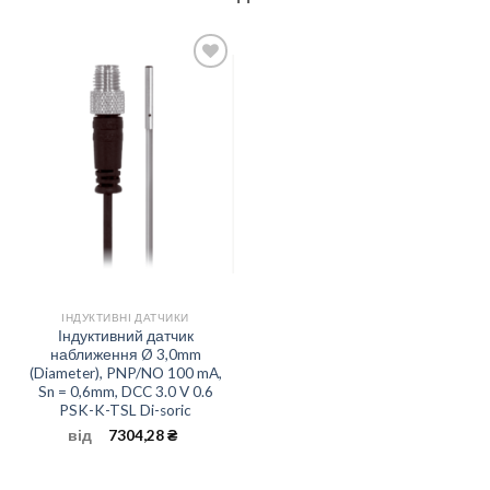
Add to
wishlist
ІНДУКТИВНІ ДАТЧИКИ
Індуктивний датчик
наближення Ø 3,0mm
(Diameter), PNP/NO 100 mA,
Sn = 0,6mm, DCC 3.0 V 0.6
PSK-K-TSL Di-soric
від
7304,28
₴