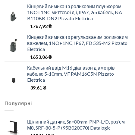
Кінцевий вимикач з роликовим плунжером,
1NO+1NC миттєвої дії, IP67, 2m кабель, NA
B110BB-DN2 Pizzato Elettrica
1767,92
₴
Кінцевий вимикач з регульованим роликовим
важелем, 1NO+1NC, IP67, FD 535-M2 Pizzato
Elettrica
1653,06
₴
Кабельний ввід M16 діапазон діаметрів
кабелю 5-10mm, VF PAM16C5N Pizzato
Elettrica
39,61
₴
Популярні
Щілинний датчик, Sn=80mm, PNP-L/D, роз’єм
М8, SRF-80-5-P (95B020070) Datalogic