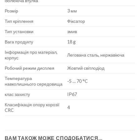
ізолююча втулка
Розмір
3 мм
Тип кріплення
Фіксатор
Тип установки
змив
Вага продукту
18 g
Інформація про матеріал,
Легована сталь, нержавіюча
корпус
Робочий режим дисплея
Жовтий світлодіод
Температура
-5 … 70 °C
навколишнього середовища
клас захисту
IP67
Класифікація опору корозії
4
CRC
ВАМ ТАКОЖ МОЖЕ СПОДОБАТИСЯ…