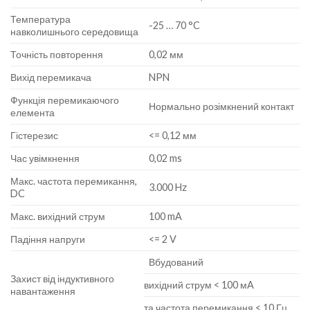
Температура
-25 … 70 °C
навколишнього середовища
Точність повторення
0,02 мм
Вихід перемикача
NPN
Функція перемикаючого
Нормально розімкнений контакт
елемента
Гістерезис
<= 0,12 мм
Час увімкнення
0,02 ms
Макс. частота перемикання,
3.000 Hz
DC
Макс. вихідний струм
100 mA
Падіння напруги
<= 2 V
Вбудований
Захист від індуктивного
вихідний струм < 100 мA
навантаження
та частота перемикання < 10 Гц