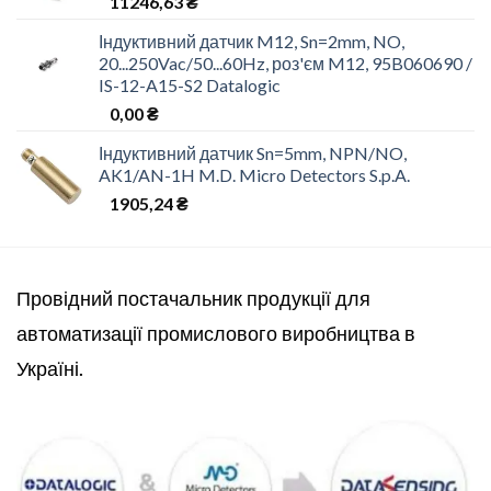
11246,63
₴
Індуктивний датчик M12, Sn=2mm, NO,
20...250Vac/50...60Hz, роз'єм M12, 95B060690 /
IS-12-A15-S2 Datalogic
0,00
₴
Індуктивний датчик Sn=5mm, NPN/NO,
AK1/AN-1H M.D. Micro Detectors S.p.A.
1905,24
₴
Провідний постачальник продукції для
автоматизації промислового виробництва в
Україні.