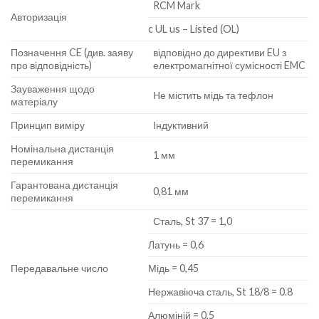
RCM Mark
Авторизація
c UL us – Listed (OL)
Позначення CE (див. заяву
відповідно до директиви EU з
про відповідність)
електромагнітної сумісності EMC
Зауваження щодо
Не містить мідь та тефлон
матеріалу
Принцип виміру
Індуктивний
Номінальна дистанція
1 мм
перемикання
Гарантована дистанція
0,81 мм
перемикання
Сталь, St 37 = 1,0
Латунь = 0,6
Передавальне число
Мідь = 0,45
Нержавіюча сталь, St 18/8 = 0.8
Алюміній = 0,5