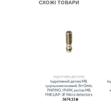
СХОЖІ ТОВАРИ
Add to
Add to
wishlist
wishlist
+
ИВНІ ДАТЧИКИ
ІНДУКТИВНІ ДАТЧИКИ
 датчик кубічний,
Індуктивний датчик M8,
Ін
NP/NO, кабель 2м,
суцільнометалевий, Sn=2mm,
Micro detectors
PNP/NO, IP69K, роз’єм M8,
FME1/AP-3F Micro detectors
725,48
₴
3674,13
₴