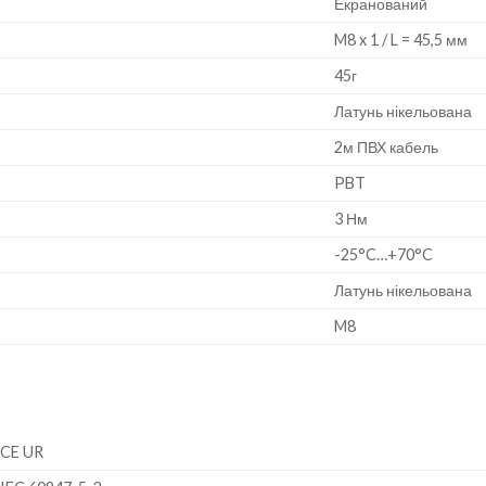
Екранований
M8 x 1 / L = 45,5 мм
45г
Латунь нікельована
2м ПВХ кабель
PBT
3 Нм
-25°C…+70°C
Латунь нікельована
M8
CE UR