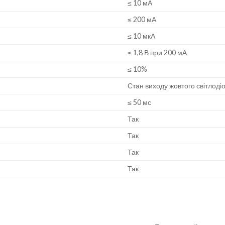
≤ 10 мА
≤ 200 мА
≤ 10 мкА
≤ 1,8 В при 200 мА
≤ 10%
Стан виходу жовтого світлоді
≤ 50 мс
Так
Так
Так
Так