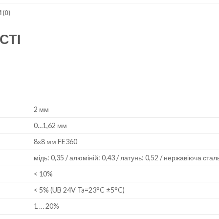
 (0)
СТІ
2 мм
0…1,62 мм
8х8 мм FE360
мідь: 0,35 / алюміній: 0,43 / латунь: 0,52 / нержавіюча сталь
< 10%
< 5% (UB 24V Ta=23°C ±5°C)
1 … 20%