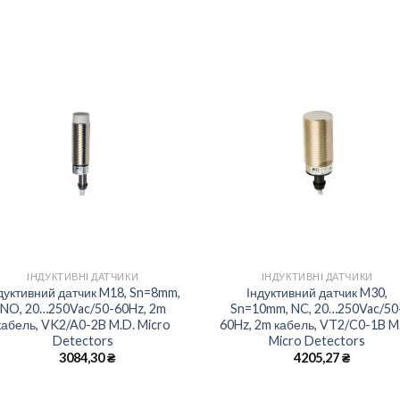
Add to
Add 
wishlist
wishl
+
+
ІНДУКТИВНІ ДАТЧИКИ
ІНДУКТИВНІ ДАТЧИКИ
дуктивний датчик M18, Sn=8mm,
Індуктивний датчик M30,
NO, 20…250Vac/50-60Hz, 2m
Sn=10mm, NC, 20…250Vac/50
кабель, VK2/A0-2B M.D. Micro
60Hz, 2m кабель, VT2/C0-1B M
Detectors
Micro Detectors
3084,30
₴
4205,27
₴