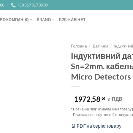
:00
+38 067 317 30 89
РО КОМПАНІЮ
BRAND
B2B-КАБІНЕТ
Головна
/
Датчики
/
Індуктивн
Індуктивний да
Add to
Sn=2mm, кабель 
wishlist
Micro Detectors
1972,58
₴
з
ПДВ
* Позначка "від" означає ціна товар
При замовленні уточнюйте актуальн
📄 PDF на серію товару