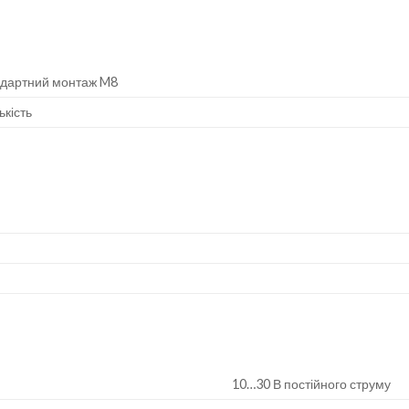
дартний монтаж M8
ькість
10…30 В постійного струму