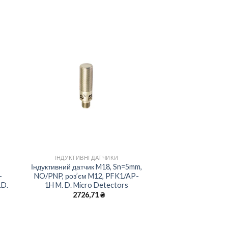
to
Add to
ist
wishlist
+
ІНДУКТИВНІ ДАТЧИКИ
Індуктивний датчик M18, Sn=5mm,
-
NO/PNP, роз’єм M12, PFK1/AP-
.D.
1H M. D. Micro Detectors
2726,71
₴