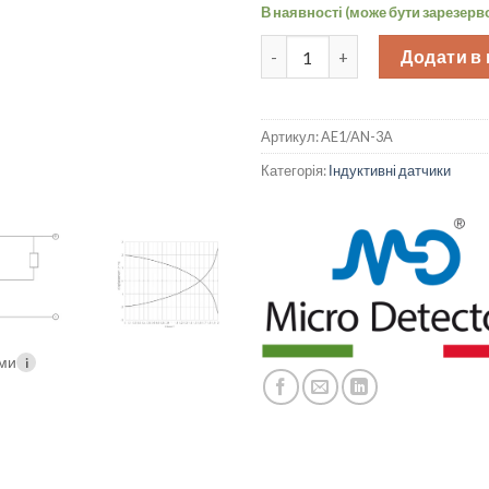
В наявності (може бути зарезерв
Індуктивний датчик M8, NO/NP
Додати в
Артикул:
AE1/AN-3A
Категорія:
Індуктивні датчики
ими
i