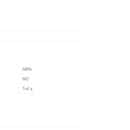
NPN
NO
5 кГц