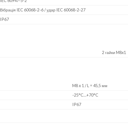
IEC 60947-5-2
Вібрація IEC 60068-2-6 / удар IEC 60068-2-27
IP67
2 гайки M8x1
M8 x 1 / L = 45,5 мм
-25°C…+70°C
IP67