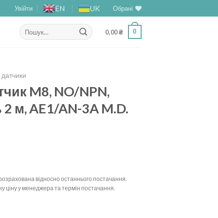
EN
UK
Увійти
Обрані
Шукати:
0
0,00
₴
і датчики
тчик M8, NO/NPN,
2 м, AE1/AN-3A M.D.
у розрахована відносно останнього постачання.
у ціну у менеджера та термін постачання.