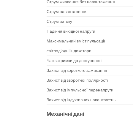
Струм живлення без навантаження
Струм навантаження
Струм витоку
Падіння вихідної напруги
Максимальний вміст пульсації
світлодіодні індикатори
Час затримки до доступності
Захист від короткого замикання
Захист від зворотної полярності
Захист від імпульсної перенапруги
Захист від індуктивних навантажень
Механічні дані