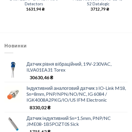
Detectors
S2 Datalogic
1631,94
₴
3712,79
₴
Новинки
Датчик рівня вібраційний, 19V-230VAC,
ILVA01EA31 Torex
30630,46
₴
Індуктивний аналоговий датчик з IO-Link M18,
Sn=8mm, PNP/NPN/NO/NC, IG 6084 /
IGK4008A2PKG/IO/US IFM Electronic
8330,02
₴
Датчик індуктивний Sn=1.5mm, PNP/NC
,IME08-1B5POZT0S Sick
1715,62
₴