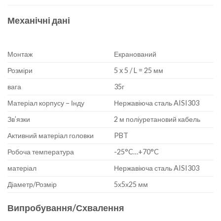
Механічні дані
Монтаж
Екранований
Розміри
5 x 5 / L = 25 мм
вага
35г
Матеріал корпусу – Інду
Нержавіюча сталь AISI303
Зв’язки
2 м поліуретановий кабель
Активний матеріал головки
PBT
Робоча температура
-25°C…+70°C
матеріал
Нержавіюча сталь AISI303
Діаметр/Розмір
5х5х25 мм
Випробування/Схвалення