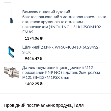
Вимикач кінцевий кутовий
багатоспрямований з металевою консоллю та
сталевою пружиною та сталевим
наконечником (1NO+1NC) L51K13SOM102
EMAS
1174,06
₴
Щілинний датчик, WF50-40B410 (6028432)
SICK
9446,47
₴
Датчик індуктивний циліндричний M12
прихований PNP NO (відстань 2мм, роз'єм
М12), SIM12FM1PSX Emas
1402,25
₴
Провідний постачальник продукції для