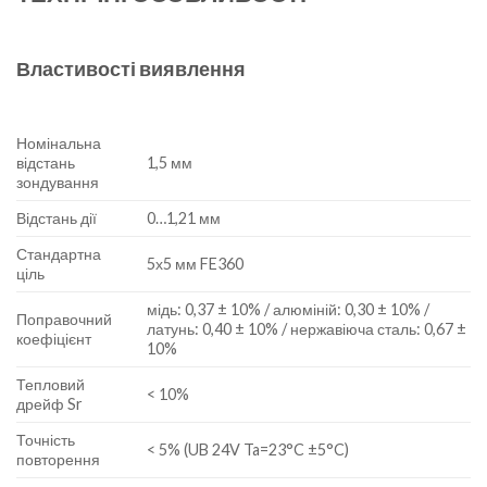
Властивості виявлення
Номінальна
відстань
1,5 мм
зондування
Відстань дії
0…1,21 мм
Стандартна
5х5 мм FE360
ціль
мідь: 0,37 ± 10% / алюміній: 0,30 ± 10% /
Поправочний
латунь: 0,40 ± 10% / нержавіюча сталь: 0,67 ±
коефіцієнт
10%
Тепловий
< 10%
дрейф Sr
Точність
< 5% (UB 24V Ta=23°C ±5°C)
повторення