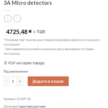
3A Micro detectors
4725,48
₴
з
ПДВ
* Позначка "від" означає ціна товару розрахована відносно останнього
постачання.
При замовленні уточнюйте актуальну ціну у менеджера та термін
постачання.
📄 PDF на серію товару
Під замовлення
Індуктивний датчик кубічний, Sn=1.5mm, PNP/NO, кабель 2м, IL
Додати в кошик
Артикул:
IL5/AP-3A
Категорія:
Індуктивні датчики