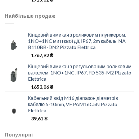
Найбільше продаж
Кінцевий вимикач з роликовим плунжером,
1NO+1NC миттєвої дії, IP67, 2m кабель, NA
B110BB-DN2 Pizzato Elettrica
1767,92
₴
Кінцевий вимикач з регульованим роликовим
важелем, 1NO+1NC, IP67, FD 535-M2 Pizzato
Elettrica
1653,06
₴
Кабельний ввід M16 діапазон діаметрів
кабелю 5-10mm, VF PAM16C5N Pizzato
Elettrica
39,61
₴
Популярні