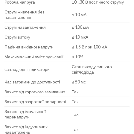
Робоча напруга
10…30 В постійного струму
Струм живлення без
≤ 10 мА
навантаження
Струм навантаження
≤ 100 мА
Струм витоку
≤ 10 мкА
Падіння вихідної напруги
≤ 1,5 В при 100 мА
Максимальний вміст пульсації
≤ 10%
Стан виходу синього
світлодіодні індикатори
світлодіода
Час затримки до доступності
≤ 50 мс
Захист від короткого замикання
Так
Захист від зворотної полярності
Так
Захист від імпульсної
Так
перенапруги
Захист від індуктивних
Так
навантажень