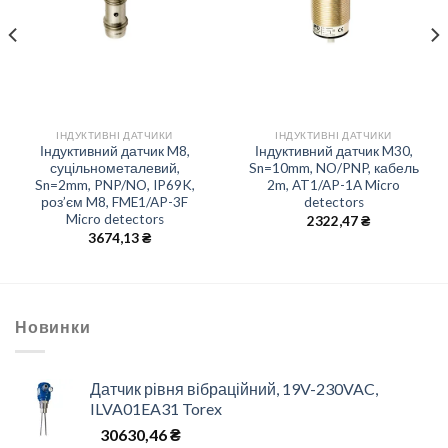
ІНДУКТИВНІ ДАТЧИКИ
ІНДУКТИВНІ ДАТЧИКИ
Індуктивний датчик M8,
Індуктивний датчик M30,
суцільнометалевий,
Sn=10mm, NO/PNP, кабель
Sn=2mm, PNP/NO, IP69K,
2m, AT1/AP-1A Micro
роз’єм M8, FME1/AP-3F
detectors
Micro detectors
2322,47
₴
3674,13
₴
Новинки
Датчик рівня вібраційний, 19V-230VAC,
ILVA01EA31 Torex
30630,46
₴