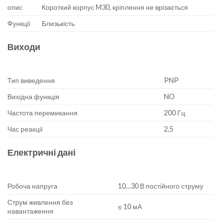
опис
Короткий корпус M30, кріплення не врізається
Функції
Близькість
Виходи
Тип виведення
PNP
Вихідна функція
NO
Частота перемикання
200 Гц
Час реакції
2,5
Електричні дані
Робоча напруга
10…30 В постійного струму
Струм живлення без
≤ 10 мА
навантаження