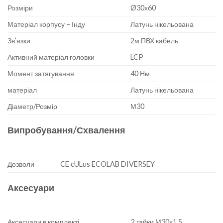
Розміри
Ø30х60
Матеріал корпусу – Інду
Латунь нікельована
Зв’язки
2м ПВХ кабель
Активний матеріал головки
LCP
Момент затягування
40 Нм
матеріал
Латунь нікельована
Діаметр/Розмір
М30
Випробування/Схвалення
Дозволи
CE cULus ECOLAB DIVERSEY
Аксесуари
Аксесуари в комплекті
2 гайки М30х1,5