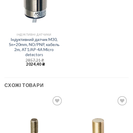
ІНДУКТИВНІ ДАТЧИКИ
Індуктивний датчик M30,
Sn=20mm, NO/PNP, кабель
2m, AT1/AP-4A Micro
detectors
2857,21
₴
2024,40
₴
СХОЖІ ТОВАРИ
Add to
Add to
wishlist
wishlist