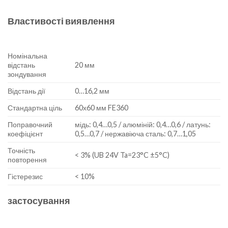
Властивості виявлення
Номінальна
відстань
20 мм
зондування
Відстань дії
0…16,2 мм
Стандартна ціль
60х60 мм FE360
Поправочний
мідь: 0,4…0,5 / алюміній: 0,4…0,6 / латунь:
коефіцієнт
0,5…0,7 / нержавіюча сталь: 0,7…1,05
Точність
< 3% (UB 24V Ta=23°C ±5°C)
повторення
Гістерезис
< 10%
застосування