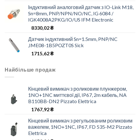
Індуктивний аналоговий датчик з IO-Link M18,
Sn=8mm, PNP/NPN/NO/NC, IG 6084 /
IGK4008A2PKG/IO/US IFM Electronic
8330,02
₴
Датчик індуктивний Sn=1.5mm, PNP/NC
,IME08-1B5POZT0S Sick
1715,62
₴
Найбільше продаж
Кінцевий вимикач з роликовим плунжером,
1NO+1NC миттєвої дії, IP67, 2m кабель, NA
B110BB-DN2 Pizzato Elettrica
1767,92
₴
Кінцевий вимикач з регульованим роликовим
важелем, 1NO+1NC, IP67, FD 535-M2 Pizzato
Elettrica