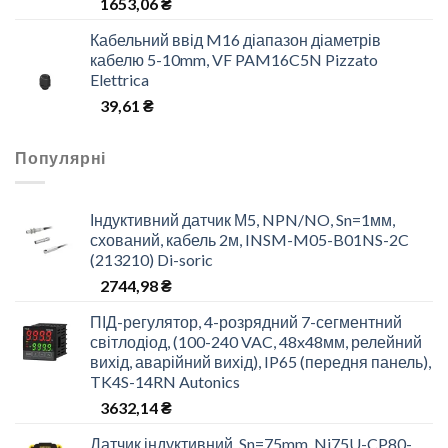
1653,06
₴
Кабельний ввід M16 діапазон діаметрів
кабелю 5-10mm, VF PAM16C5N Pizzato
Elettrica
39,61
₴
Популярні
Індуктивний датчик М5, NPN/NO, Sn=1мм,
схований, кабель 2м, INSM-M05-B01NS-2C
(213210) Di-soric
2744,98
₴
ПІД-регулятор, 4-розрядний 7-сегментний
світлодіод, (100-240 VAC, 48x48мм, релейний
вихід, аварійний вихід), IP65 (передня панель),
TK4S-14RN Autonics
3632,14
₴
Датчик індуктивний, Sn=75mm, Ni75U-CP80-