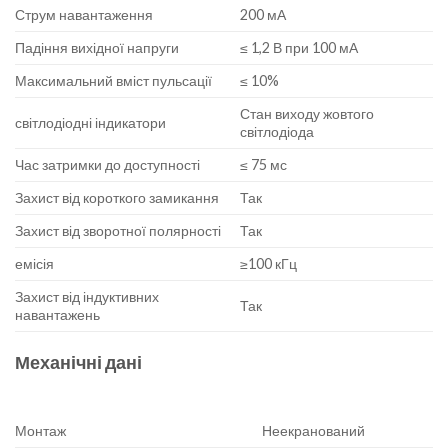
Струм навантаження
200 мА
Падіння вихідної напруги
≤ 1,2 В при 100 мА
Максимальний вміст пульсації
≤ 10%
Стан виходу жовтого
світлодіодні індикатори
світлодіода
Час затримки до доступності
≤ 75 мс
Захист від короткого замикання
Так
Захист від зворотної полярності
Так
емісія
≥100 кГц
Захист від індуктивних
Так
навантажень
Механічні дані
Монтаж
Неекранований