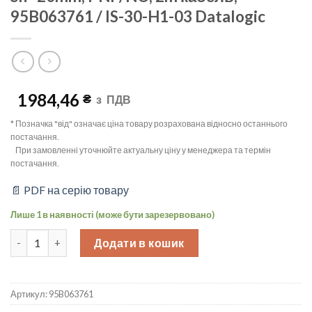
95B063761 / IS-30-H1-03 Datalogic
1984,46
₴
з
ПДВ
* Позначка "від" означає ціна товару розрахована відносно останнього
постачання.
При замовленні уточнюйте актуальну ціну у менеджера та термін
постачання.
📄 PDF на серію товару
Лише 1 в наявності (може бути зарезервовано)
Індуктивний датчик M30 короткий, Sn=20mm, PNP/NO, 2m кабель
Додати в кошик
Артикул:
95B063761