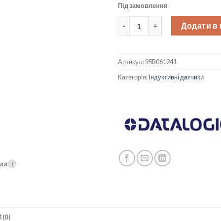
Під замовлення
Індуктивний датчик M12, Sn=2
Додати в
Артикул:
95B061241
Категорія:
Індуктивні датчики
ими
i
 (0)