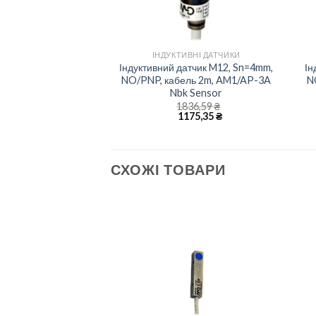
+
ІНДУКТИВНІ ДАТЧИКИ
Індуктивний датчик M12, Sn=4mm,
Ін
NO/PNP, кабель 2m, AM1/AP-3A
N
Nbk Sensor
1836,59
₴
1175,35
₴
СХОЖІ ТОВАРИ
Add to
Add to
wishlist
wishlist