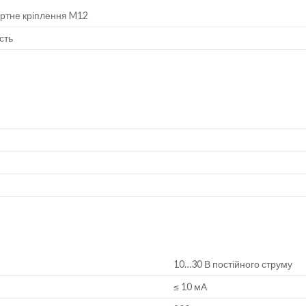
ртне кріплення M12
сть
10…30 В постійного струму
≤ 10 мА