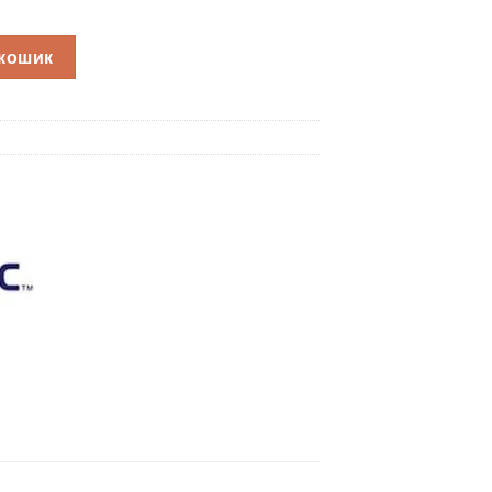
mm, PNP/NO, 2m кабель, 95B061241 / IS-12-A1-03 Datalogic кільк
 кошик