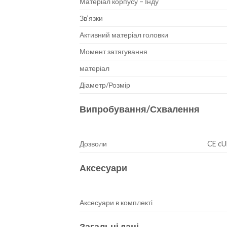
Матеріал корпусу – Інду
Зв’язки
Активний матеріал головки
Момент затягування
матеріал
Діаметр/Розмір
Випробування/Схвалення
Дозволи
CE c
Аксесуари
Аксесуари в комплекті
Загальні дані