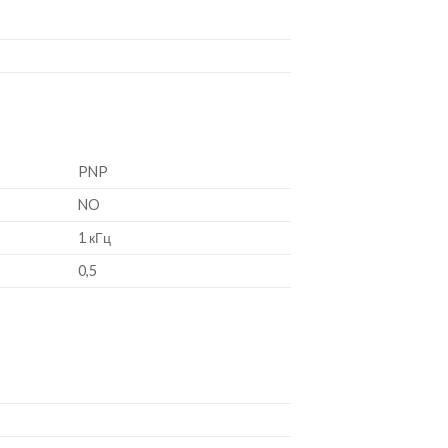
PNP
NO
1 кГц
0,5