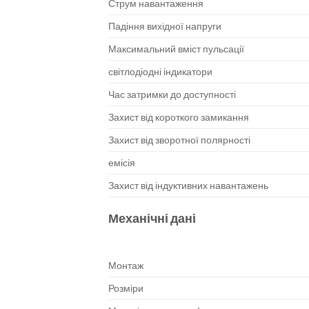
Струм навантаження
Падіння вихідної напруги
Максимальний вміст пульсації
світлодіодні індикатори
Час затримки до доступності
Захист від короткого замикання
Захист від зворотної полярності
емісія
Захист від індуктивних навантажень
Механічні дані
Монтаж
Розміри