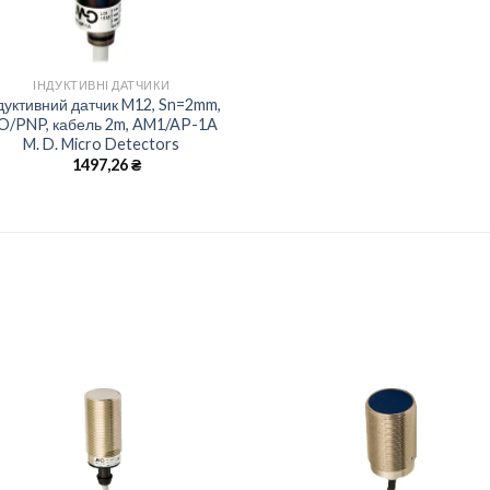
+
ІНДУКТИВНІ ДАТЧИКИ
дуктивний датчик M12, Sn=2mm,
O/PNP, кабель 2m, AM1/AP-1A
M. D. Micro Detectors
1497,26
₴
Add to
Add 
wishlist
wishl