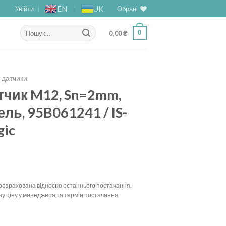
EN
UK
Увійти
Обрані
Шукати:
0
0,00
₴
і датчики
тчик M12, Sn=2mm,
ль, 95B061241 / IS-
gic
у розрахована відносно останнього постачання.
у ціну у менеджера та термін постачання.