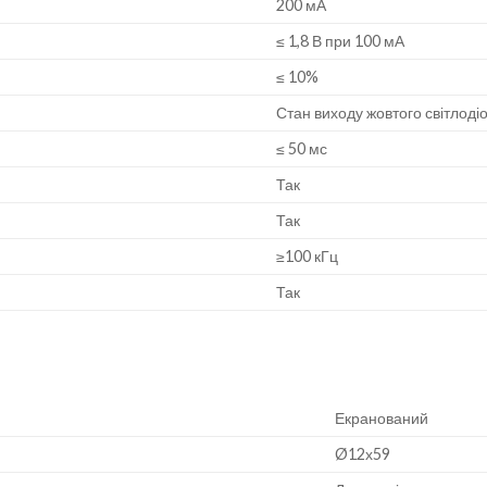
200 мА
≤ 1,8 В при 100 мА
≤ 10%
Стан виходу жовтого світлоді
≤ 50 мс
Так
Так
≥100 кГц
Так
Екранований
Ø12х59