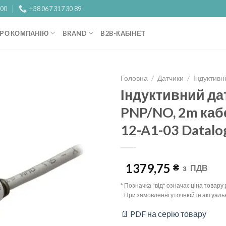
:00
+38 067 317 30 89
РО КОМПАНІЮ
BRAND
B2B-КАБІНЕТ
Головна
/
Датчики
/
Індуктивн
Індуктивний да
Add to
PNP/NO, 2m кабе
wishlist
12-A1-03 Datalo
1379,75
₴
з
ПДВ
* Позначка "від" означає ціна товар
При замовленні уточнюйте актуальн
📄 PDF на серію товару