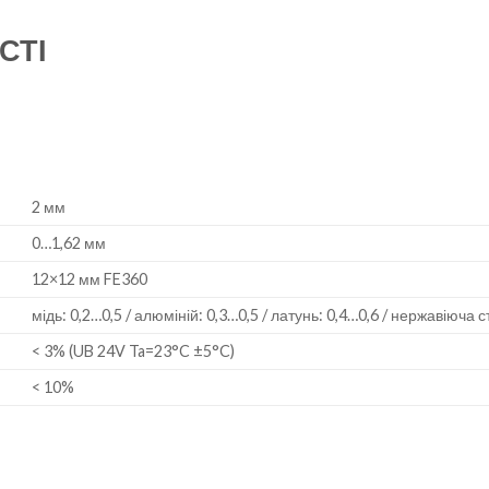
СТІ
2 мм
0…1,62 мм
12×12 мм FE360
мідь: 0,2…0,5 / алюміній: 0,3…0,5 / латунь: 0,4…0,6 / нержавіюча с
< 3% (UB 24V Ta=23°C ±5°C)
< 10%