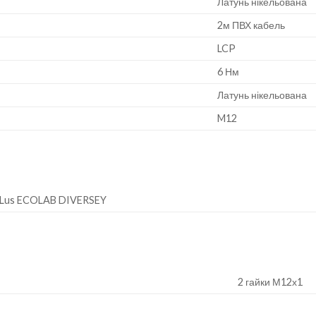
Латунь нікельована
2м ПВХ кабель
LCP
6 Нм
Латунь нікельована
M12
ULus ECOLAB DIVERSEY
2 гайки М12х1