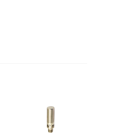
to
Add to
ist
wishlist