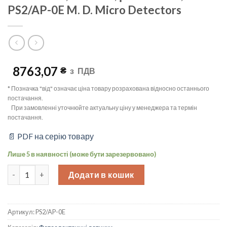
PS2/AP-0E M. D. Micro Detectors
8763,07
₴
з
ПДВ
* Позначка "від" означає ціна товару розрахована відносно останнього
постачання.
При замовленні уточнюйте актуальну ціну у менеджера та термін
постачання.
📄 PDF на серію товару
Лише 5 в наявності (може бути зарезервовано)
Фотоелектричний датчик дифузний, Sn=100mm, NO/PNP, роз’єм 
Додати в кошик
Артикул:
PS2/AP-0E