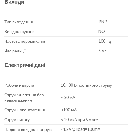
Виходи
Тип виведення
PNP
Вихідна функція
NO
Частота перемикання
100 Гц
Час реакції
5 мс
Електричні дані
Робоча напруга
10…30 В постійного струму
Струм живлення без
≤ 30 мА
навантаження
Струм навантаження
≤100 мА
Струм витоку
≤ 10 мкА при Vмакс
Падіння вихідної напруги
≤1,2V@Iload=100mA