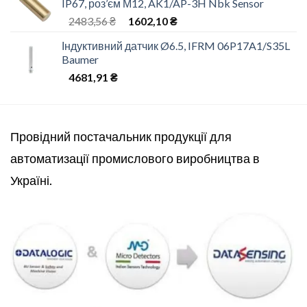
IP67, роз’єм М12, AK1/AP-3H Nbk Sensor
2483,56
₴
1602,10
₴
Індуктивний датчик Ø6.5, IFRM 06P17A1/S35L
Baumer
4681,91
₴
Провідний постачальник продукції для
автоматизації промислового виробництва в
Україні.