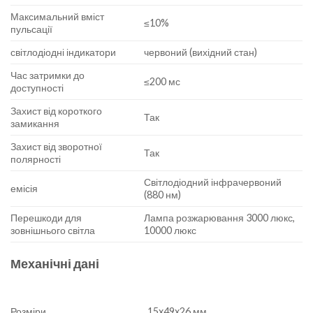
Максимальний вміст
≤10%
пульсації
світлодіодні індикатори
червоний (вихідний стан)
Час затримки до
≤200 мс
доступності
Захист від короткого
Так
замикання
Захист від зворотної
Так
полярності
Світлодіодний інфрачервоний
емісія
(880 нм)
Перешкоди для
Лампа розжарювання 3000 люкс,
зовнішнього світла
10000 люкс
Механічні дані
Розміри
15x49x26 мм