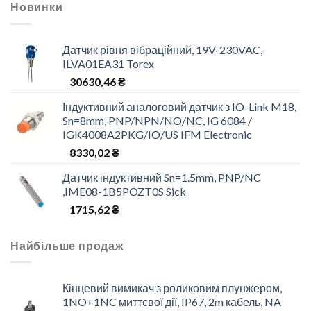
Новинки
Датчик рівня вібраційний, 19V-230VAC,
ILVA01EA31 Torex
30630,46
₴
Індуктивний аналоговий датчик з IO-Link M18,
Sn=8mm, PNP/NPN/NO/NC, IG 6084 /
IGK4008A2PKG/IO/US IFM Electronic
8330,02
₴
Датчик індуктивний Sn=1.5mm, PNP/NC
,IME08-1B5POZT0S Sick
1715,62
₴
Найбільше продаж
Кінцевий вимикач з роликовим плунжером,
1NO+1NC миттєвої дії, IP67, 2m кабель, NA