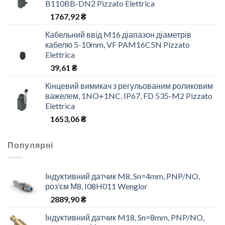
B110BB-DN2 Pizzato Elettrica
1767,92
₴
Кабельний ввід M16 діапазон діаметрів
кабелю 5-10mm, VF PAM16C5N Pizzato
Elettrica
39,61
₴
Кінцевий вимикач з регульованим роликовим
важелем, 1NO+1NC, IP67, FD 535-M2 Pizzato
Elettrica
1653,06
₴
Популярні
Індуктивний датчик M8, Sn=4mm, PNP/NO,
роз’єм М8, I08H011 Wenglor
2889,90
₴
Індуктивний датчик M18, Sn=8mm, PNP/NO,