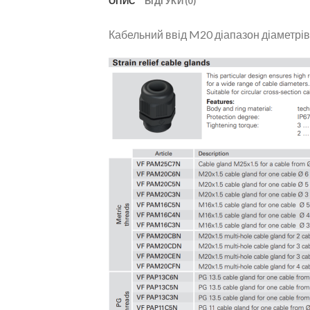
ОПИС
ВІДГУКИ (0)
Кабельний ввід M20 діапазон діаметрів