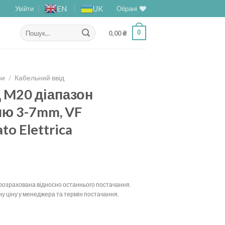
EN
UK
Увійти
Обрані
Шукати:
0
0,00
₴
ри
/
Кабельний ввід
 M20 діапазон
лю 3-7mm, VF
o Elettrica
у розрахована відносно останнього постачання.
у ціну у менеджера та термін постачання.