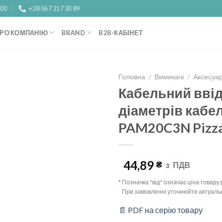
:00
+38 067 317 30 89
РО КОМПАНІЮ
BRAND
B2B-КАБІНЕТ
Головна
/
Вимикачі
/
Аксесуа
Кабельний ввід
Add to
діаметрів кабе
wishlist
PAM20C3N Pizzat
44,89
₴
з
ПДВ
* Позначка "від" означає ціна товар
При замовленні уточнюйте актуальн
📄 PDF на серію товару