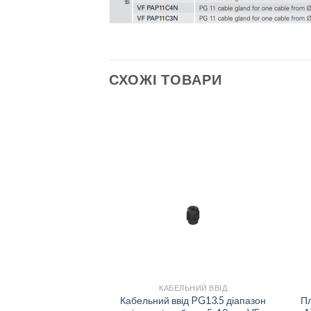
СХОЖІ ТОВАРИ
Add to
Add to
wishlist
wishlist
+
ЛЬНИЙ ВВІД
КАБЕЛЬНИЙ ВВІД
д M20 для 3 кабелів
Кабельний ввід PG13.5 діапазон
Пл