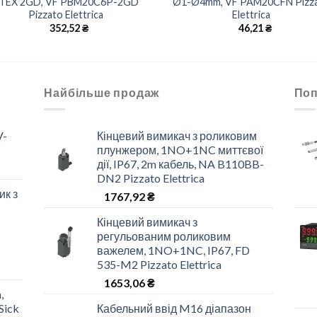
TEX 2GD, VF PBM20C6P-2GD
Ø1-Ø4mm, VF PAM20CFN Pizz
Pizzato Elettrica
Elettrica
352,52
₴
46,21
₴
Найбільше продаж
Поп
V-
Кінцевий вимикач з роликовим
плунжером, 1NO+1NC миттєвої
дії, IP67, 2m кабель, NA B110BB-
DN2 Pizzato Elettrica
ик з
1767,92
₴
Кінцевий вимикач з
регульованим роликовим
важелем, 1NO+1NC, IP67, FD
535-M2 Pizzato Elettrica
1653,06
₴
,
Sick
Кабельний ввід M16 діапазон