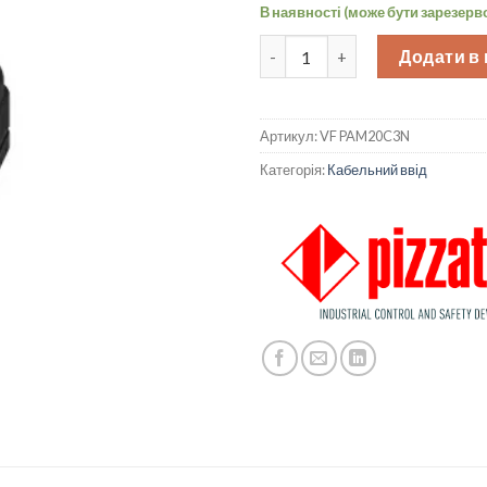
В наявності (може бути зарезерв
Кабельний ввід M20 діапазон 
Додати в
Артикул:
VF PAM20C3N
Категорія:
Кабельний ввід