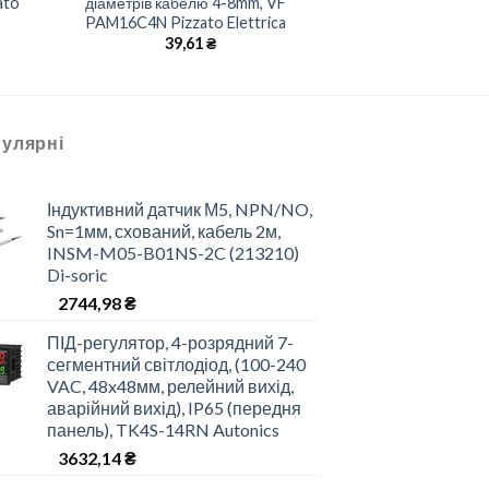
ato
діаметрів кабелю 4-8mm, VF
PAM16C4N Pizzato Elettrica
39,61
₴
улярні
Індуктивний датчик М5, NPN/NO,
Sn=1мм, схований, кабель 2м,
INSM-M05-B01NS-2C (213210)
Di-soric
2744,98
₴
ПІД-регулятор, 4-розрядний 7-
сегментний світлодіод, (100-240
VAC, 48x48мм, релейний вихід,
аварійний вихід), IP65 (передня
панель), TK4S-14RN Autonics
3632,14
₴