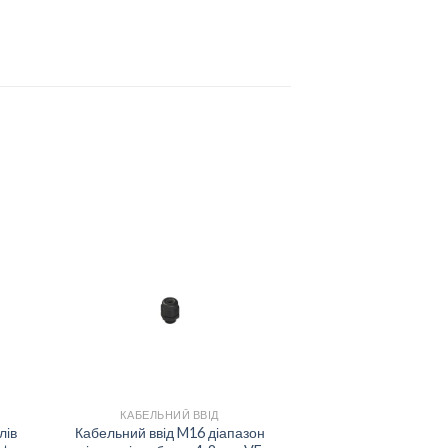
to
Add to
ist
wishlist
+
КАБЕЛЬНИЙ ВВІД
лів
Кабельний ввід M16 діапазон