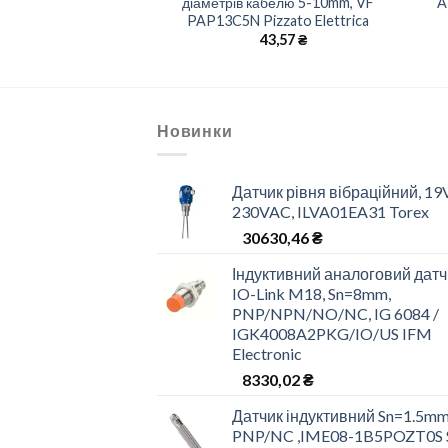
PAM20CEN Pizzato
діаметрів кабелю 5-10mm, VF
A
lettrica
PAP13C5N Pizzato Elettrica
46,21
₴
43,57
₴
Новинки
Датчик рівня вібраційний, 19
230VAC, ILVA01EA31 Torex
30630,46
₴
Індуктивний аналоговий датч
IO-Link M18, Sn=8mm,
PNP/NPN/NO/NC, IG 6084 /
IGK4008A2PKG/IO/US IFM
Electronic
8330,02
₴
Датчик індуктивний Sn=1.5mm
PNP/NC ,IME08-1B5POZT0S 