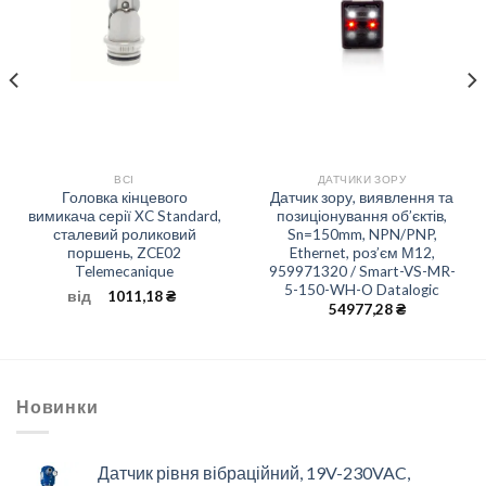
ВСІ
ДАТЧИКИ ЗОРУ
Головка кінцевого
Датчик зору, виявлення та
вимикача серії XC Standard,
позиціонування об’єктів,
сталевий роликовий
Sn=150mm, NPN/PNP,
поршень, ZCE02
Ethernet, роз’єм М12,
Telemecanique
959971320 / Smart-VS-MR-
5-150-WH-O Datalogic
від
1011,18
₴
54977,28
₴
Новинки
Датчик рівня вібраційний, 19V-230VAC,