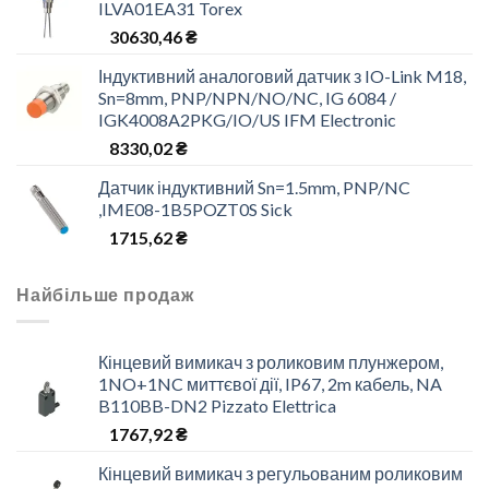
ILVA01EA31 Torex
30630,46
₴
Індуктивний аналоговий датчик з IO-Link M18,
Sn=8mm, PNP/NPN/NO/NC, IG 6084 /
IGK4008A2PKG/IO/US IFM Electronic
8330,02
₴
Датчик індуктивний Sn=1.5mm, PNP/NC
,IME08-1B5POZT0S Sick
1715,62
₴
Найбільше продаж
Кінцевий вимикач з роликовим плунжером,
1NO+1NC миттєвої дії, IP67, 2m кабель, NA
B110BB-DN2 Pizzato Elettrica
1767,92
₴
Кінцевий вимикач з регульованим роликовим