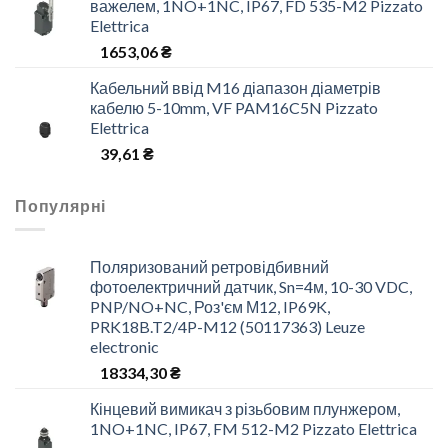
важелем, 1NO+1NC, IP67, FD 535-M2 Pizzato
Elettrica
1653,06
₴
Кабельний ввід M16 діапазон діаметрів
кабелю 5-10mm, VF PAM16C5N Pizzato
Elettrica
39,61
₴
Популярні
Поляризований ретровідбивний
фотоелектричний датчик, Sn=4м, 10-30 VDC,
PNP/NO+NC, Роз'єм М12, IP69K,
PRK18B.T2/4P-M12 (50117363) Leuze
electronic
18334,30
₴
Кінцевий вимикач з різьбовим плунжером,
1NO+1NC, IP67, FM 512-M2 Pizzato Elettrica