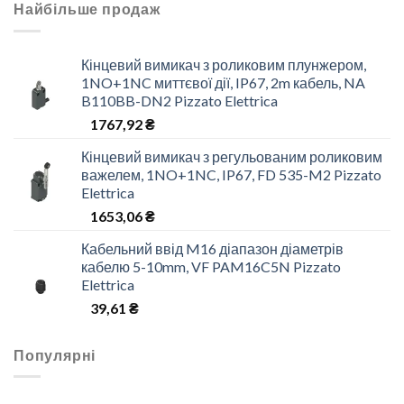
Найбільше продаж
Кінцевий вимикач з роликовим плунжером,
1NO+1NC миттєвої дії, IP67, 2m кабель, NA
B110BB-DN2 Pizzato Elettrica
1767,92
₴
Кінцевий вимикач з регульованим роликовим
важелем, 1NO+1NC, IP67, FD 535-M2 Pizzato
Elettrica
1653,06
₴
Кабельний ввід M16 діапазон діаметрів
кабелю 5-10mm, VF PAM16C5N Pizzato
Elettrica
39,61
₴
Популярні