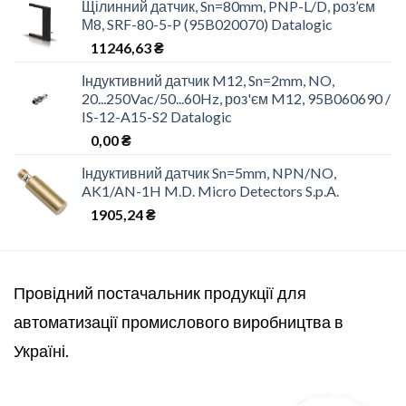
Щілинний датчик, Sn=80mm, PNP-L/D, роз’єм
М8, SRF-80-5-P (95B020070) Datalogic
11246,63
₴
Індуктивний датчик M12, Sn=2mm, NO,
20...250Vac/50...60Hz, роз'єм M12, 95B060690 /
IS-12-A15-S2 Datalogic
0,00
₴
Індуктивний датчик Sn=5mm, NPN/NO,
AK1/AN-1H M.D. Micro Detectors S.p.A.
1905,24
₴
Провідний постачальник продукції для
автоматизації промислового виробництва в
Україні.