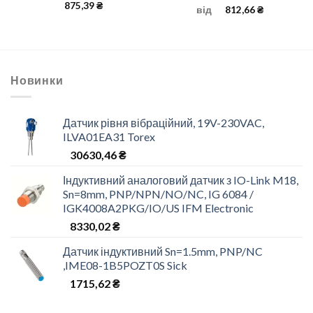
875,39
₴
від
812,66
₴
Новинки
Датчик рівня вібраційний, 19V-230VAC,
ILVA01EA31 Torex
30630,46
₴
Індуктивний аналоговий датчик з IO-Link M18,
Sn=8mm, PNP/NPN/NO/NC, IG 6084 /
IGK4008A2PKG/IO/US IFM Electronic
8330,02
₴
Датчик індуктивний Sn=1.5mm, PNP/NC
,IME08-1B5POZT0S Sick
1715,62
₴