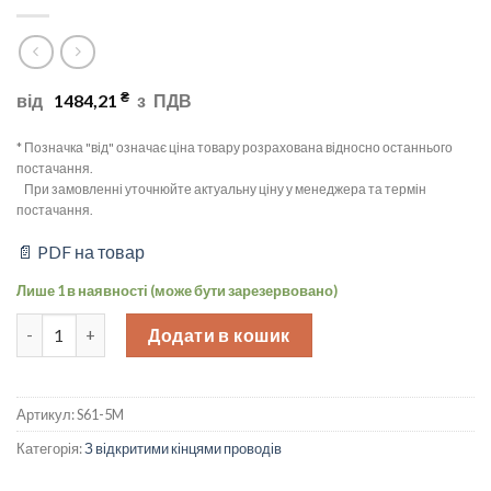
₴
від
1484,21
з
ПДВ
* Позначка "від" означає ціна товару розрахована відносно останнього
постачання.
При замовленні уточнюйте актуальну ціну у менеджера та термін
постачання.
📄 PDF на товар
Лише 1 в наявності (може бути зарезервовано)
Роз’єм (конектор) M8 4-pin, прямий, 5m PVC-кабель, S61-5M W
Додати в кошик
Артикул:
S61-5M
Категорія:
З відкритими кінцями проводів