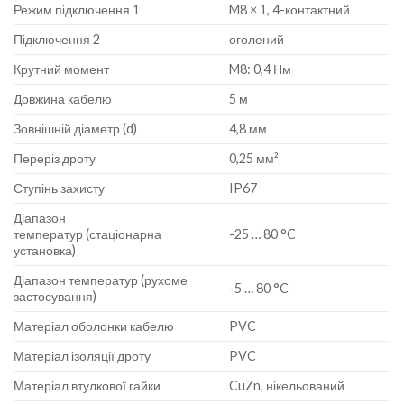
Режим підключення 1
M8 × 1, 4-контактний
Підключення 2
оголений
Крутний момент
M8: 0,4 Нм
Довжина кабелю
5 м
Зовнішній діаметр (d)
4,8 мм
Переріз дроту
0,25 мм²
Ступінь захисту
IP67
Діапазон
температур (стаціонарна
-25 … 80 °C
установка)
Діапазон температур (рухоме
-5 … 80 °C
застосування)
Матеріал оболонки кабелю
PVC
Матеріал ізоляції дроту
PVC
Матеріал втулкової гайки
CuZn, нікельований