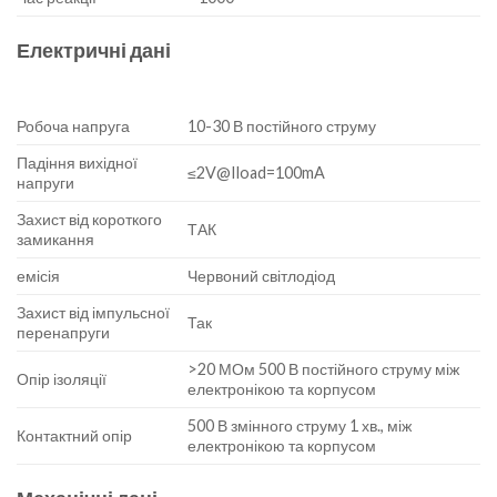
Електричні дані
Робоча напруга
10-30 В постійного струму
Падіння вихідної
≤2V@Iload=100mA
напруги
Захист від короткого
ТАК
замикання
емісія
Червоний світлодіод
Захист від імпульсної
Так
перенапруги
>20 МОм 500 В постійного струму між
Опір ізоляції
електронікою та корпусом
500 В змінного струму 1 хв., між
Контактний опір
електронікою та корпусом