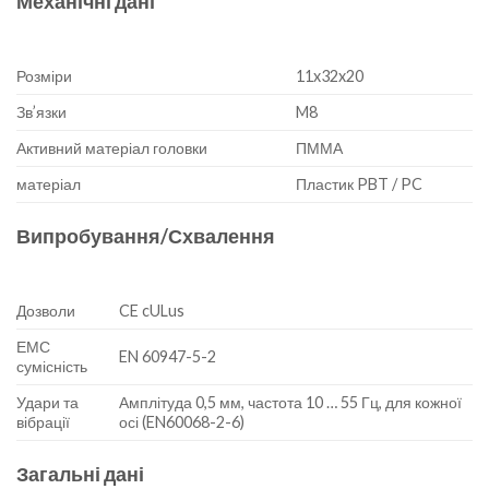
Механічні дані
Розміри
11x32x20
Зв’язки
M8
Активний матеріал головки
ПММА
матеріал
Пластик PBT / PC
Випробування/Схвалення
Дозволи
CE cULus
ЕМС
EN 60947-5-2
сумісність
Удари та
Амплітуда 0,5 мм, частота 10 … 55 Гц, для кожної
вібрації
осі (EN60068-2-6)
Загальні дані