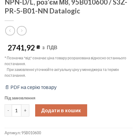
NPN-D/L, роз’єм М8, 95B010600 / S3Z-
PR-5-B01-NN Datalogic
2741,92
₴
з
ПДВ
* Позначка "від" означає ціна товару розрахована відносно останнього
постачання.
При замовленні уточнюйте актуальну ціну у менеджера та термін
постачання.
📄 PDF на серію товару
Під замовлення
Оптичний датчик рефлекторний з поляризаційним фільтром, Sn
Додати в кошик
Артикул:
95B010600