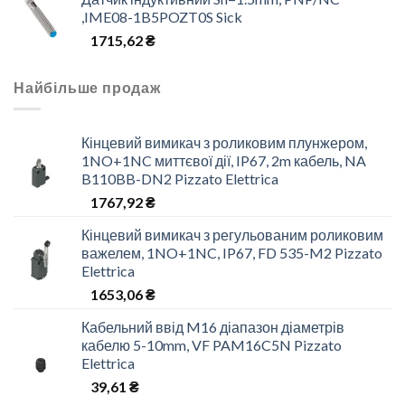
,IME08-1B5POZT0S Sick
1715,62
₴
Найбільше продаж
Кінцевий вимикач з роликовим плунжером,
1NO+1NC миттєвої дії, IP67, 2m кабель, NA
B110BB-DN2 Pizzato Elettrica
1767,92
₴
Кінцевий вимикач з регульованим роликовим
важелем, 1NO+1NC, IP67, FD 535-M2 Pizzato
Elettrica
1653,06
₴
Кабельний ввід M16 діапазон діаметрів
кабелю 5-10mm, VF PAM16C5N Pizzato
Elettrica
39,61
₴