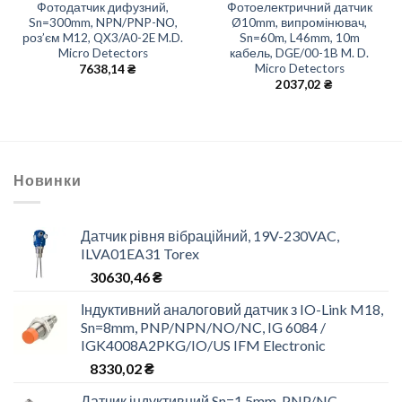
Фотодатчик дифузний,
Фотоелектричний датчик
Sn=300mm, NPN/PNP-NO,
Ø10mm, випромінювач,
роз’єм M12, QX3/A0-2E M.D.
Sn=60m, L46mm, 10m
Micro Detectors
кабель, DGE/00-1B M. D.
Micro Detectors
7638,14
₴
2037,02
₴
Новинки
Датчик рівня вібраційний, 19V-230VAC,
ILVA01EA31 Torex
30630,46
₴
Індуктивний аналоговий датчик з IO-Link M18,
Sn=8mm, PNP/NPN/NO/NC, IG 6084 /
IGK4008A2PKG/IO/US IFM Electronic
8330,02
₴
Датчик індуктивний Sn=1.5mm, PNP/NC