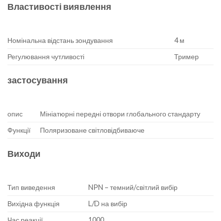
Властивості виявлення
Номінальна відстань зондування
4 м
Регулювання чутливості
Тример
застосування
опис
Мініатюрні передні отвори глобального стандарту
Функції
Поляризоване світловідбиваюче
Виходи
Тип виведення
NPN – темний/світлий вибір
Вихідна функція
L/D на вибір
Час реакції
1000