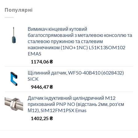
Популярні
Вимикач кінцевий кутовий
багатоспрямований з металевою консоллю та
сталевою пружиною та сталевим
наконечником (1NO+1NC) L51K13SOM102
EMAS
1174,06
₴
Щілинний датчик, WF50-40B410 (6028432)
SICK
9446,47
₴
Датчик індуктивний циліндричний M12
прихований PNP NO (відстань 2мм, роз'єм
М12), SIM12FM1PSX Emas
1402,25
₴