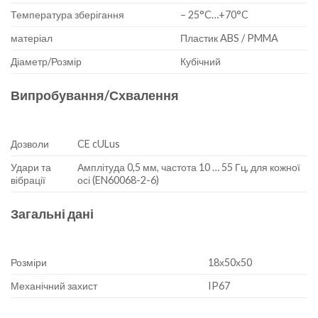
Температура зберігання
– 25°C…+70°C
матеріал
Пластик ABS / PMMA
Діаметр/Розмір
Кубічний
Випробування/Схвалення
Дозволи
CE cULus
Удари та
Амплітуда 0,5 мм, частота 10 … 55 Гц, для кожної
вібрації
осі (EN60068-2-6)
Загальні дані
Розміри
18х50х50
Механічний захист
IP67