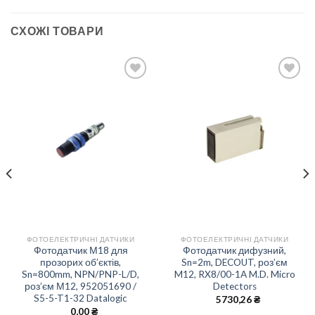
СХОЖІ ТОВАРИ
Add to
Add to
wishlist
wishlist
ФОТОЕЛЕКТРИЧНІ ДАТЧИКИ
ФОТОЕЛЕКТРИЧНІ ДАТЧИКИ
Фотодатчик М18 для
Фотодатчик дифузний,
прозорих об’єктів,
Sn=2m, DECOUT, роз’єм
Sn=800mm, NPN/PNP-L/D,
M12, RX8/00-1A M.D. Micro
роз’єм М12, 952051690 /
Detectors
S5-5-T1-32 Datalogic
5730,26
₴
0,00
₴