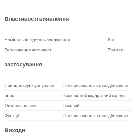
Властивості виявлення
Номінальна відстань зондування
8 м
Регулювання чутливості
Тример
застосування
Принцип функціонування
Поляризоване світловідбиваюче
опис
Компактний квадратний корпус
Оптична позиція
осьовий
Функції
Поляризоване світловідбиваюче
Виходи