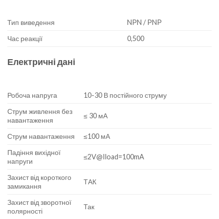
Тип виведення
NPN / PNP
Час реакції
0,500
Електричні дані
Робоча напруга
10-30 В постійного струму
Струм живлення без
≤ 30 мА
навантаження
Струм навантаження
≤100 мА
Падіння вихідної
≤2V@Iload=100mA
напруги
Захист від короткого
ТАК
замикання
Захист від зворотної
Так
полярності