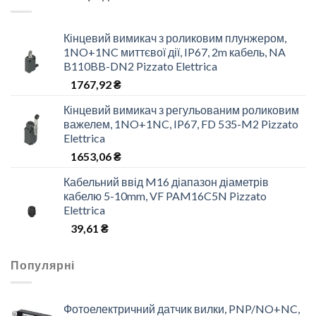
Кінцевий вимикач з роликовим плунжером,
1NO+1NC миттєвої дії, IP67, 2m кабель, NA
B110BB-DN2 Pizzato Elettrica
1767,92
₴
Кінцевий вимикач з регульованим роликовим
важелем, 1NO+1NC, IP67, FD 535-M2 Pizzato
Elettrica
1653,06
₴
Кабельний ввід M16 діапазон діаметрів
кабелю 5-10mm, VF PAM16C5N Pizzato
Elettrica
39,61
₴
Популярні
Фотоелектричний датчик вилки, PNP/NO+NC,