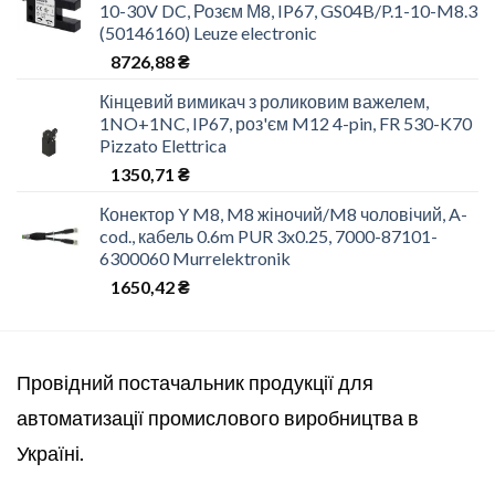
10-30V DC, Розєм М8, IP67, GS04B/P.1-10-M8.3
(50146160) Leuze electronic
8726,88
₴
Кінцевий вимикач з роликовим важелем,
1NO+1NC, IP67, роз'єм M12 4-pin, FR 530-K70
Pizzato Elettrica
1350,71
₴
Конектор Y M8, M8 жіночий/M8 чоловічий, A-
cod., кабель 0.6m PUR 3x0.25, 7000-87101-
6300060 Murrelektronik
1650,42
₴
Провідний постачальник продукції для
автоматизації промислового виробництва в
Україні.