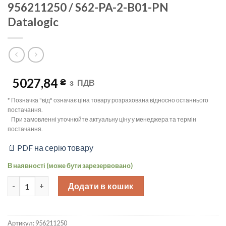
956211250 / S62-PA-2-B01-PN
Datalogic
5027,84
₴
з
ПДВ
* Позначка "від" означає ціна товару розрахована відносно останнього
постачання.
При замовленні уточнюйте актуальну ціну у менеджера та термін
постачання.
📄 PDF на серію товару
В наявності (може бути зарезервовано)
Оптичний датчик поляризований, Sn=8m, PNP/NPN, 2m кабель, 
Додати в кошик
Артикул:
956211250