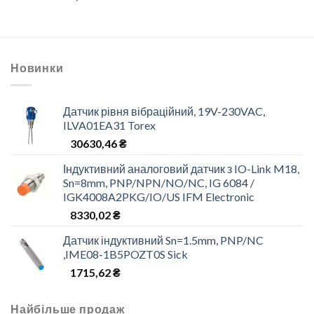
Новинки
Датчик рівня вібраційний, 19V-230VAC,
ILVA01EA31 Torex
30630,46
₴
Індуктивний аналоговий датчик з IO-Link M18,
Sn=8mm, PNP/NPN/NO/NC, IG 6084 /
IGK4008A2PKG/IO/US IFM Electronic
8330,02
₴
Датчик індуктивний Sn=1.5mm, PNP/NC
,IME08-1B5POZT0S Sick
1715,62
₴
Найбільше продаж