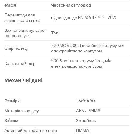
емісія
Червоний світлодіод
Перешкоди для
відповідно до EN 60947-5-2 : 2020
зовнішнього світла
Захист від імпульсної
Так
перенапруги
>20 МОм 500 В постійного струму між
Опір ізоляції
електронікою та корпусом
500 В змінного струму 1 хв., між
Контактний опір
електронікою та корпусом
Механічні дані
Розміри
18х50х50
Матеріал корпусу
ABS / PMMA
Зв’язки
2м кабель
Активний матеріал головки
ПММА