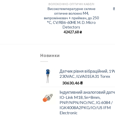
-ОПТИЧНІ КАБЕЛІ
ВОЛОКОННО-ОПТИЧНІ КАБЕЛІ
аюче волокно, FU-
Високотемпературне скляне
В
 KEYENCE
оптичне волокно M4,
випромінювач + приймач, до 250
0,00
₴
°C, CV/RB6-60ME M. D. Micro
Detectors
42427,68
₴
Новинки
Датчик рівня вібраційний, 19
230VAC, ILVA01EA31 Torex
30630,46
₴
Індуктивний аналоговий датч
IO-Link M18, Sn=8mm,
PNP/NPN/NO/NC, IG 6084 /
IGK4008A2PKG/IO/US IFM
Electronic