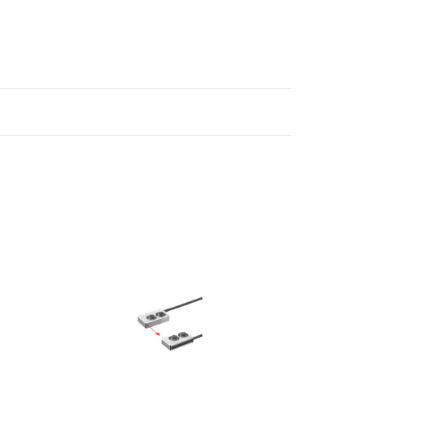
to
Add to
ist
wishlist
+