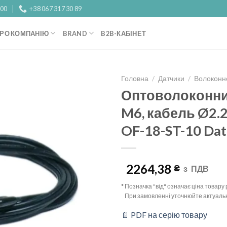
:00
+38 067 317 30 89
РО КОМПАНІЮ
BRAND
B2B-КАБІНЕТ
Головна
/
Датчики
/
Волоконно
Оптоволоконни
Add to
M6, кабель Ø2.2
wishlist
OF-18-ST-10 Dat
2264,38
₴
з
ПДВ
* Позначка "від" означає ціна товар
При замовленні уточнюйте актуальн
📄 PDF на серію товару