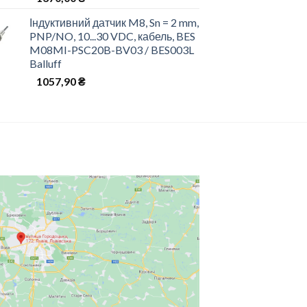
Індуктивний датчик M8, Sn = 2 mm,
PNP/NO, 10...30 VDC, кабель, BES
M08MI-PSC20B-BV03 / BES003L
Balluff
1057,90
₴