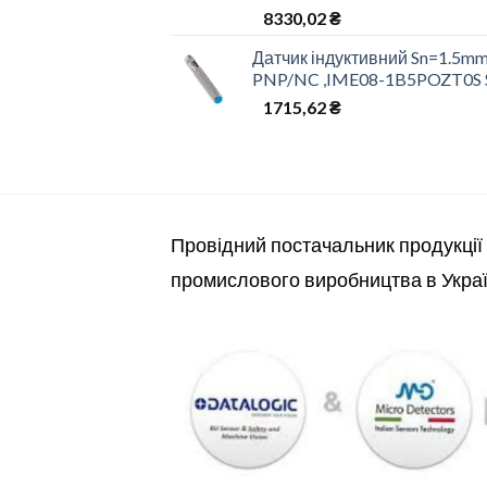
8330,02
₴
Датчик індуктивний Sn=1.5mm
PNP/NC ,IME08-1B5POZT0S 
1715,62
₴
Провідний постачальник продукції
промислового виробництва в Украї