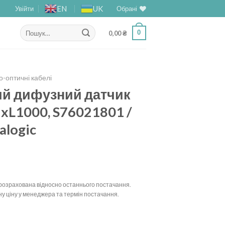
EN
UK
Увійти
Обрані
Шукати:
0
0,00
₴
-оптичні кабелі
й дифузний датчик
xL1000, S76021801 /
alogic
у розрахована відносно останнього постачання.
у ціну у менеджера та термін постачання.