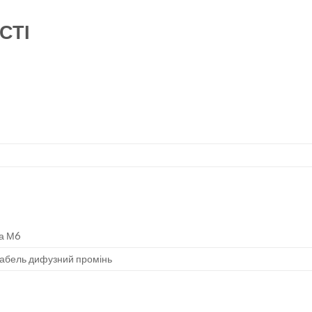
СТІ
ка М6
абель дифузний промінь