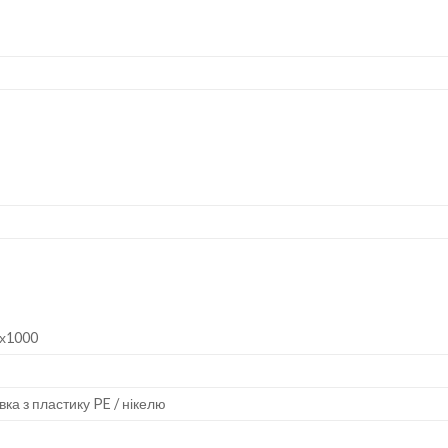
х1000
вка з пластику PE / нікелю