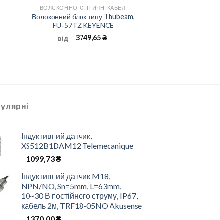
ВОЛОКОННО-ОПТИЧНІ КАБЕЛІ
Волоконний блок типу Thubeam,
,
FU-57TZ KEYENCE
3749,65
₴
від
улярні
Індуктивний датчик,
XS512B1DAM12 Telemecanique
1099,73
₴
Індуктивний датчик M18,
NPN/NO, Sn=5mm, L=63mm,
10~30 В постійного струму, IP67,
кабель 2м, TRF18-05NO Akusense
1370,00
₴