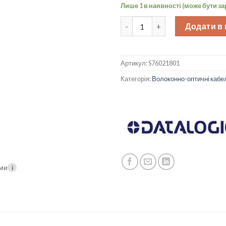
Лише 1 в наявності (може бути з
Оптоволоконний дифузний датч
Додати в
Артикул:
S76021801
Категорія:
Волоконно-оптичні кабе
ими
i