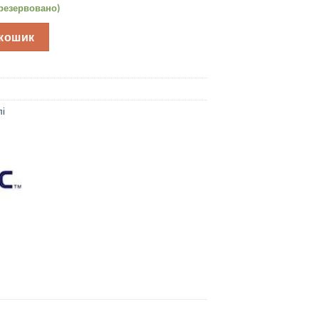
арезервовано)
ик M6, кабель Ø2.2xL1000, S76021801 / OF-18-ST-10 Datalogic 
 кошик
лі