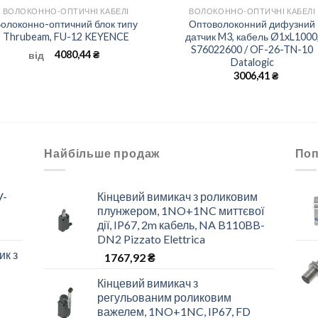
ВОЛОКОННО-ОПТИЧНІ КАБЕЛІ
ВОЛОКОННО-ОПТИЧНІ КАБЕЛІ
олоконно-оптичний блок типу
Оптоволоконний дифузний
Thrubeam, FU-12 KEYENCE
датчик M3, кабель Ø1xL1000
S76022600 / OF-26-TN-10
4080,44
₴
від
Datalogic
3006,41
₴
Найбільше продаж
Поп
V-
Кінцевий вимикач з роликовим
плунжером, 1NO+1NC миттєвої
дії, IP67, 2m кабель, NA B110BB-
DN2 Pizzato Elettrica
ик з
1767,92
₴
Кінцевий вимикач з
регульованим роликовим
важелем, 1NO+1NC, IP67, FD