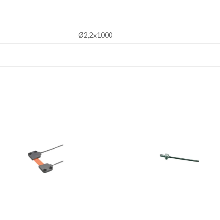
Ø2,2х1000
Add to
Add 
wishlist
wishl
+
+