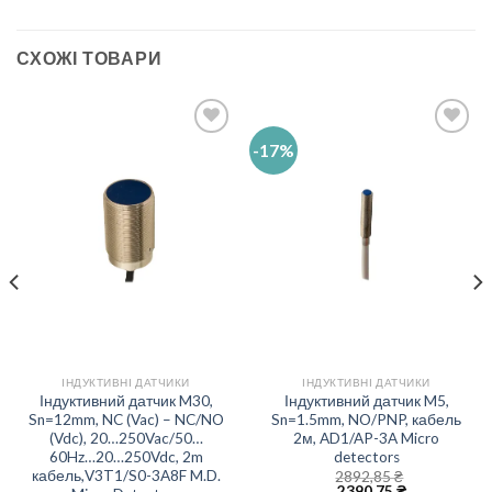
СХОЖІ ТОВАРИ
-17%
Add to
Add to
wishlist
wishlist
ІНДУКТИВНІ ДАТЧИКИ
ІНДУКТИВНІ ДАТЧИКИ
Індуктивний датчик M30,
Індуктивний датчик M5,
Sn=12mm, NC (Vac) – NC/NO
Sn=1.5mm, NO/PNP, кабель
(Vdc), 20…250Vac/50…
2м, AD1/AP-3A Micro
60Hz…20…250Vdc, 2m
detectors
кабель,V3T1/S0-3A8F M.D.
2892,85
₴
2390,75
₴