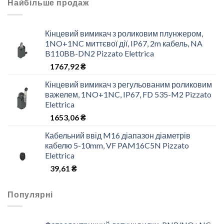
Найбільше продаж
Кінцевий вимикач з роликовим плунжером,
1NO+1NC миттєвої дії, IP67, 2m кабель, NA
B110BB-DN2 Pizzato Elettrica
1767,92
₴
Кінцевий вимикач з регульованим роликовим
важелем, 1NO+1NC, IP67, FD 535-M2 Pizzato
Elettrica
1653,06
₴
Кабельний ввід M16 діапазон діаметрів
кабелю 5-10mm, VF PAM16C5N Pizzato
Elettrica
39,61
₴
Популярні