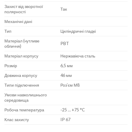
Захист від зворотної
Так
полярності
Механічні дані
Тип
Циліндричні гладкі
Матеріал (чутливе
PBT
обличчя)
Матеріал корпусу
Нержавіюча сталь
Розмір
6,5 мм
Довжина корпусу
46 мм
Типи підключення
Роз’єм М8
Умови навколишнього
середовища
Робоча температура
-25 … +75 °C
Клас захисту
IP 67