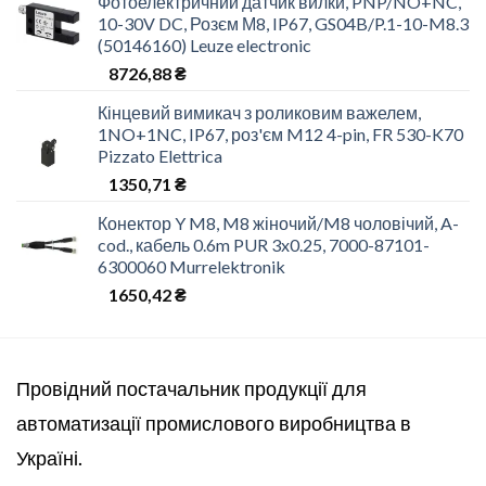
Фотоелектричний датчик вилки, PNP/NO+NC,
10-30V DC, Розєм М8, IP67, GS04B/P.1-10-M8.3
(50146160) Leuze electronic
8726,88
₴
Кінцевий вимикач з роликовим важелем,
1NO+1NC, IP67, роз'єм M12 4-pin, FR 530-K70
Pizzato Elettrica
1350,71
₴
Конектор Y M8, M8 жіночий/M8 чоловічий, A-
cod., кабель 0.6m PUR 3x0.25, 7000-87101-
6300060 Murrelektronik
1650,42
₴
Провідний постачальник продукції для
автоматизації промислового виробництва в
Україні.