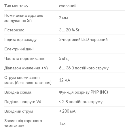
Тип монтажу
схований
Номінальна відстань
2 мм
зондування Sn
Гістерезис
3 … 20 % Sr
Індикатор виходу
3-портовий LED червоний
Електричні дані
Частота перемикання
5 кГц
Діапазон живлення +Vs
6 … 36 В постійного струму
Струм споживання
12 мА
макс. (без навантаження)
Вихідна схема
Функція розриву PNP (NC)
Падіння напруги Vd
< 2 В постійного струму
Вихідний струм
< 200 мА
Захист від короткого
Так
замикання