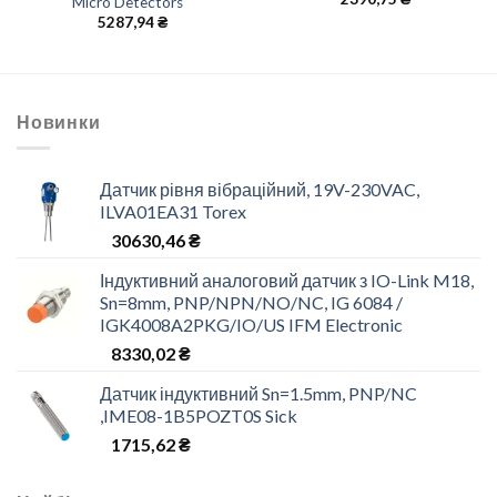
Micro Detectors
5287,94
₴
Новинки
Датчик рівня вібраційний, 19V-230VAC,
ILVA01EA31 Torex
30630,46
₴
Індуктивний аналоговий датчик з IO-Link M18,
Sn=8mm, PNP/NPN/NO/NC, IG 6084 /
IGK4008A2PKG/IO/US IFM Electronic
8330,02
₴
Датчик індуктивний Sn=1.5mm, PNP/NC
,IME08-1B5POZT0S Sick
1715,62
₴