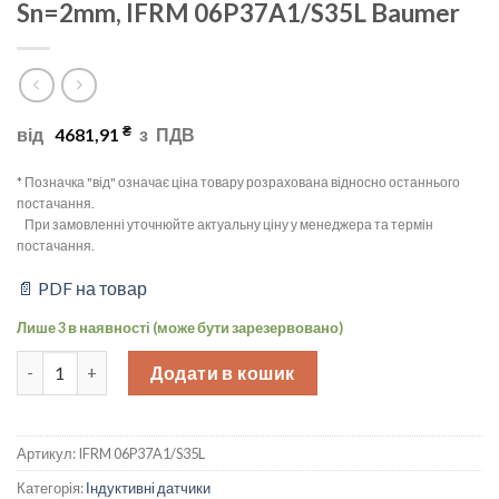
Sn=2mm, IFRM 06P37A1/S35L Baumer
₴
від
4681,91
з
ПДВ
* Позначка "від" означає ціна товару розрахована відносно останнього
постачання.
При замовленні уточнюйте актуальну ціну у менеджера та термін
постачання.
📄 PDF на товар
Лише 3 в наявності (може бути зарезервовано)
Індуктивний датчик наближення Ø 6.5mm (Diameter), PNP/NC 
Додати в кошик
Артикул:
IFRM 06P37A1/S35L
Категорія:
Індуктивні датчики