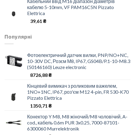
Кабельний ввід M16 діапазон діаметрів
кабелю 5-10mm, VF PAM16C5N Pizzato
Elettrica
39,61
₴
Популярні
Фотоелектричний датчик вилки, PNP/NO+NC,
10-30V DC, Розєм М8, IP67, GS04B/P.1-10-M8.3
(50146160) Leuze electronic
8726,88
₴
Кінцевий вимикач з роликовим важелем,
1NO+1NC, IP67, роз'єм M12 4-pin, FR 530-K70
Pizzato Elettrica
1350,71
₴
Конектор Y M8, M8 жіночий/M8 чоловічий, A-
cod., кабель 0.6m PUR 3x0.25, 7000-87101-
6300060 Murrelektronik