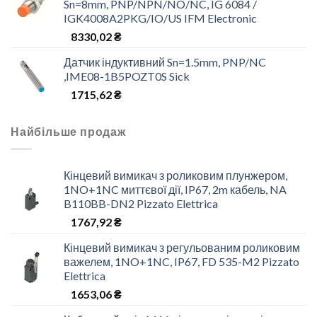
Sn=8mm, PNP/NPN/NO/NC, IG 6084 /
IGK4008A2PKG/IO/US IFM Electronic
8330,02
₴
Датчик індуктивний Sn=1.5mm, PNP/NC
,IME08-1B5POZT0S Sick
1715,62
₴
Найбільше продаж
Кінцевий вимикач з роликовим плунжером,
1NO+1NC миттєвої дії, IP67, 2m кабель, NA
B110BB-DN2 Pizzato Elettrica
1767,92
₴
Кінцевий вимикач з регульованим роликовим
важелем, 1NO+1NC, IP67, FD 535-M2 Pizzato
Elettrica
1653,06
₴