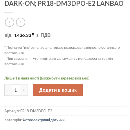
DARK-ON; PR18-DM3DPO-E2 LANBAO
₴
від
1436,33
з
ПДВ
* Позначка "від" означає ціна товару розрахована відносно останнього
постачання.
При замовленні уточнюйте актуальну ціну у менеджера та термін
постачання.
Лише 1 в наявності (може бути зарезервовано)
Датчик фотоелектричний рефлекторний M18 90°, Sn=3m; PN
Додати в кошик
Артикул:
PR18-DM3DPO-E2
Категорія:
Фотоелектричні датчики