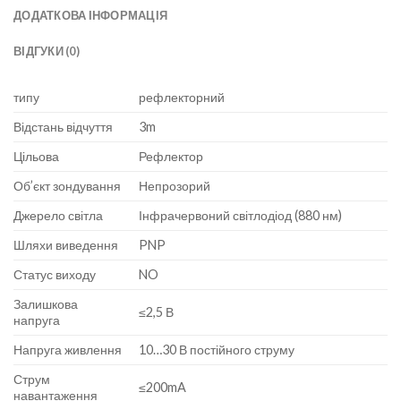
ДОДАТКОВА ІНФОРМАЦІЯ
ВІДГУКИ (0)
типу
рефлекторний
Відстань відчуття
3m
Цільова
Рефлектор
Об’єкт зондування
Непрозорий
Джерело світла
Інфрачервоний світлодіод (880 нм)
Шляхи виведення
PNP
Статус виходу
NO
Залишкова
≤2,5 В
напруга
Напруга живлення
10…30 В постійного струму
Струм
≤200mA
навантаження