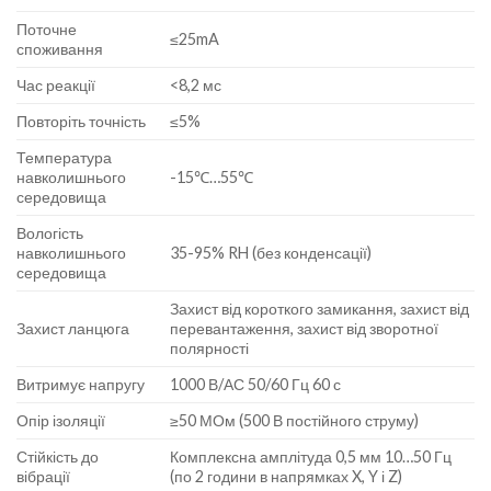
Поточне
≤25mA
споживання
Час реакції
<8,2 мс
Повторіть точність
≤5%
Температура
навколишнього
-15℃…55℃
середовища
Вологість
навколишнього
35-95% RH (без конденсації)
середовища
Захист від короткого замикання, захист від
Захист ланцюга
перевантаження, захист від зворотної
полярності
Витримує напругу
1000 В/АС 50/60 Гц 60 с
Опір ізоляції
≥50 МОм (500 В постійного струму)
Стійкість до
Комплексна амплітуда 0,5 мм 10…50 Гц
вібрації
(по 2 години в напрямках X, Y і Z)