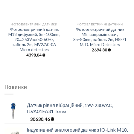
ФОТОЕЛЕКТРИЧНІ ДАТЧИКИ
ФОТОЕЛЕКТРИЧНІ ДАТЧИКИ
Фотоелектричний датчик
Фотоелектричний датчик
M18 дифузний, Sn=100mm,
M8, випромінювач,
20…253Vac/50-60Hz,
Sn=80mm, кабель 2m, H8E/1
кабель 2m, MV2/A0-0A
M. D. Micro Detectors
Micro detectors
2694,80
₴
4398,04
₴
Новинки
Датчик рівня вібраційний, 19V-230VAC,
ILVA01EA31 Torex
30630,46
₴
Індуктивний аналоговий датчик з IO-Link M18,