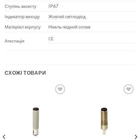
Ступінь захисту
IP67
Індикатор виходу
Жовтий світлодіод
Матеріал корпусу
Нікель-мідний сплав
CE
Атестація
СХОЖІ ТОВАРИ
Add to
Add to
wishlist
wishlist