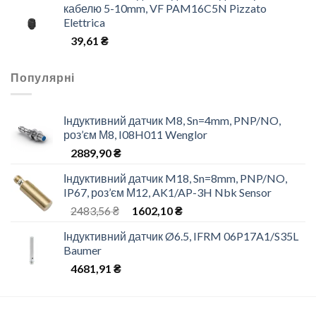
кабелю 5-10mm, VF PAM16C5N Pizzato
Elettrica
39,61
₴
Популярні
Індуктивний датчик M8, Sn=4mm, PNP/NO,
роз’єм М8, I08H011 Wenglor
2889,90
₴
Індуктивний датчик M18, Sn=8mm, PNP/NO,
IP67, роз’єм М12, AK1/AP-3H Nbk Sensor
2483,56
₴
1602,10
₴
Індуктивний датчик Ø6.5, IFRM 06P17A1/S35L
Baumer
4681,91
₴