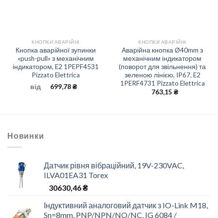
КНОПКИ АВАРІЙНІ
КНОПКИ АВАРІЙНІ
Кнопка аварійної зупинки
Аварійна кнопка Ø40mm з
«push-pull» з механічним
механічним індикатором
індикатором, E2 1PEPF4531
(поворот для звільнення) та
Pizzato Elettrica
зеленою лінією, IP67, E2
1PERF4731 Pizzato Elettrica
від
699,78
₴
763,15
₴
Новинки
Датчик рівня вібраційний, 19V-230VAC,
ILVA01EA31 Torex
30630,46
₴
Індуктивний аналоговий датчик з IO-Link M18,
Sn=8mm, PNP/NPN/NO/NC, IG 6084 /