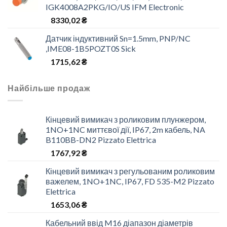
IGK4008A2PKG/IO/US IFM Electronic
8330,02
₴
Датчик індуктивний Sn=1.5mm, PNP/NC
,IME08-1B5POZT0S Sick
1715,62
₴
Найбільше продаж
Кінцевий вимикач з роликовим плунжером,
1NO+1NC миттєвої дії, IP67, 2m кабель, NA
B110BB-DN2 Pizzato Elettrica
1767,92
₴
Кінцевий вимикач з регульованим роликовим
важелем, 1NO+1NC, IP67, FD 535-M2 Pizzato
Elettrica
1653,06
₴
Кабельний ввід M16 діапазон діаметрів