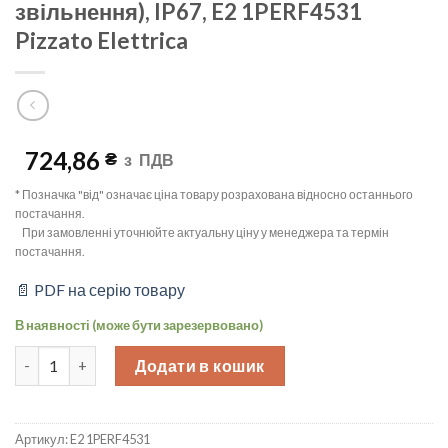
звільнення), IP67, E2 1PERF4531
Pizzato Elettrica
724,86
₴
з
ПДВ
* Позначка "від" означає ціна товару розрахована відносно останнього
постачання.
При замовленні уточнюйте актуальну ціну у менеджера та термін
постачання.
📄 PDF на серію товару
В наявності (може бути зарезервовано)
Аварійна кнопка Ø40mm з механічним індикатором (поворот для 
Додати в кошик
Артикул:
E2 1PERF4531