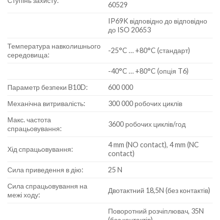
Ступінь захисту:
60529
IP69K відповідно до відповідно
до ISO 20653
Температура навколишнього
-25°C … +80°C (стандарт)
середовища:
-40°C … +80°C (опція T6)
Параметр безпеки B10D:
600 000
Механічна витривалість:
300 000 робочих циклів
Макс. частота
3600 робочих циклів/год
спрацьовування:
4 mm (NO contact), 4 mm (NC
Хід спрацьовування:
contact)
Сила приведення в дію:
25 N
Сила спрацьовування на
Двотактний 18,5N (без контактів)
межі ходу:
Поворотний розчіплювач, 35N
(без контактів)