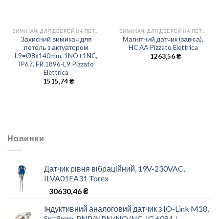
ВИМИКАЧІ ДЛЯ ДВЕРЕЙ НА ПЕТЛЯХ
ВИМИКАЧІ ДЛЯ ДВЕРЕЙ НА ПЕТЛЯХ
Захисний вимикач для
Магнітний датчик (завіса),
петель з актуатором
HC AA Pizzato Elettrica
L9=Ø8x140mm, 1NO+1NC,
1263,56
₴
IP67, FR 1896-L9 Pizzato
Elettrica
1515,74
₴
Новинки
Датчик рівня вібраційний, 19V-230VAC,
ILVA01EA31 Torex
30630,46
₴
Індуктивний аналоговий датчик з IO-Link M18,
Sn=8mm, PNP/NPN/NO/NC, IG 6084 /