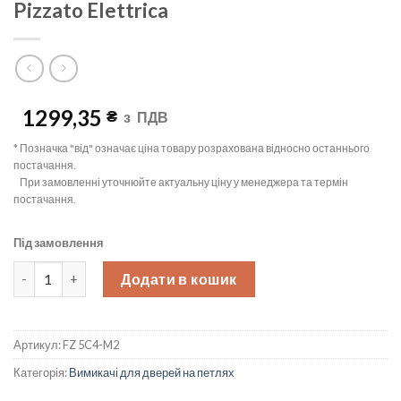
Pizzato Elettrica
1299,35
₴
з
ПДВ
* Позначка "від" означає ціна товару розрахована відносно останнього
постачання.
При замовленні уточнюйте актуальну ціну у менеджера та термін
постачання.
Під замовлення
Виключатель безпеки з ричагом з прорізом, 1NO+1NC, IP67, FZ 
Додати в кошик
Артикул:
FZ 5C4-M2
Категорія:
Вимикачі для дверей на петлях