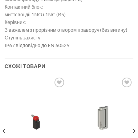
Контактний блок:
миттєвої дії 1NO+1NC (B5)
Керівник:
З важелем з прорізним отвором праворуч (без вигину)
Ступінь захисту:
IP67 відповідно до EN 60529
СХОЖІ ТОВАРИ
Add to
Add to
wishlist
wishlist