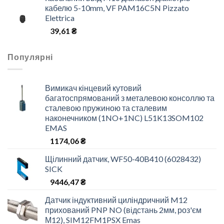
кабелю 5-10mm, VF PAM16C5N Pizzato
Elettrica
39,61
₴
Популярні
Вимикач кінцевий кутовий
багатоспрямований з металевою консоллю та
сталевою пружиною та сталевим
наконечником (1NO+1NC) L51K13SOM102
EMAS
1174,06
₴
Щілинний датчик, WF50-40B410 (6028432)
SICK
9446,47
₴
Датчик індуктивний циліндричний M12
прихований PNP NO (відстань 2мм, роз'єм
М12), SIM12FM1PSX Emas