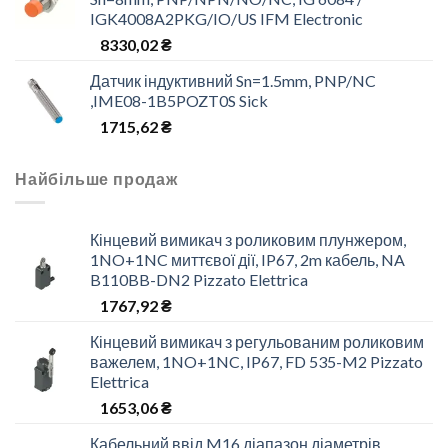
IGK4008A2PKG/IO/US IFM Electronic
8330,02
₴
Датчик індуктивний Sn=1.5mm, PNP/NC
,IME08-1B5POZT0S Sick
1715,62
₴
Найбільше продаж
Кінцевий вимикач з роликовим плунжером,
1NO+1NC миттєвої дії, IP67, 2m кабель, NA
B110BB-DN2 Pizzato Elettrica
1767,92
₴
Кінцевий вимикач з регульованим роликовим
важелем, 1NO+1NC, IP67, FD 535-M2 Pizzato
Elettrica
1653,06
₴
Кабельний ввід M16 діапазон діаметрів