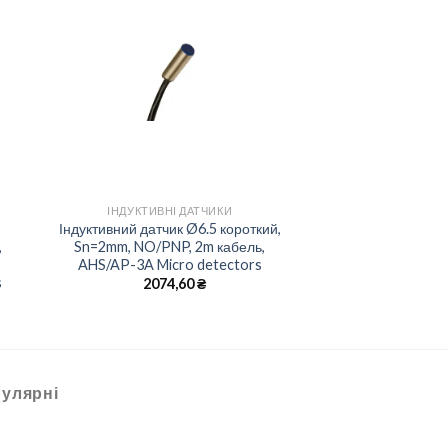
to
Add to
ist
wishlist
+
ІНДУКТИВНІ ДАТЧИКИ
Індуктивний датчик Ø6.5 короткий,
,
Sn=2mm, NO/PNP, 2m кабель,
AHS/AP-3A Micro detectors
s
2074,60
₴
улярні