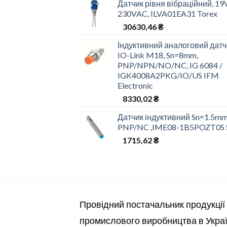
Датчик рівня вібраційний, 19
230VAC, ILVA01EA31 Torex
30630,46
₴
Індуктивний аналоговий датч
IO-Link M18, Sn=8mm,
PNP/NPN/NO/NC, IG 6084 /
IGK4008A2PKG/IO/US IFM
Electronic
8330,02
₴
Датчик індуктивний Sn=1.5mm
PNP/NC ,IME08-1B5POZT0S 
1715,62
₴
Провідний постачальник продукції
промислового виробництва в Украї