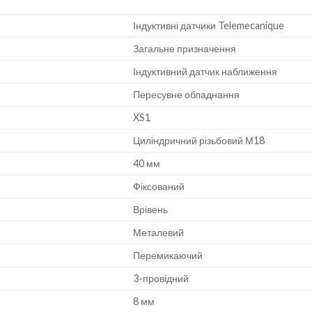
Індуктивні датчики Telemecanique
Загальне призначення
Індуктивний датчик наближення
Пересувне обладнання
XS1
Циліндричний різьбовий М18
40 мм
Фіксований
Врівень
Металевий
Перемикаючий
3-провідний
8 мм