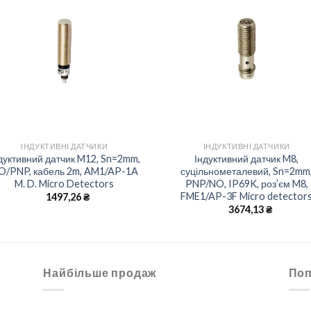
Add to
Add 
wishlist
wishl
+
+
ІНДУКТИВНІ ДАТЧИКИ
ІНДУКТИВНІ ДАТЧИКИ
дуктивний датчик M12, Sn=2mm,
Індуктивний датчик M8,
O/PNP, кабель 2m, AM1/AP-1A
суцільнометалевий, Sn=2mm
M. D. Micro Detectors
PNP/NO, IP69K, роз’єм M8,
FME1/AP-3F Micro detector
1497,26
₴
3674,13
₴
Найбільше продаж
Поп