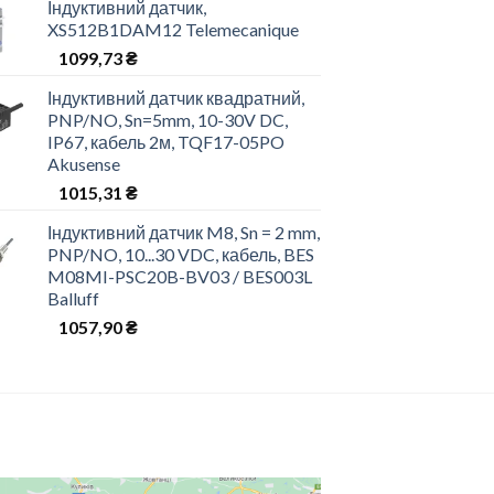
Індуктивний датчик,
XS512B1DAM12 Telemecanique
1099,73
₴
Індуктивний датчик квадратний,
PNP/NO, Sn=5mm, 10-30V DC,
IP67, кабель 2м, TQF17-05PO
Akusense
1015,31
₴
Індуктивний датчик M8, Sn = 2 mm,
PNP/NO, 10...30 VDC, кабель, BES
M08MI-PSC20B-BV03 / BES003L
Balluff
1057,90
₴