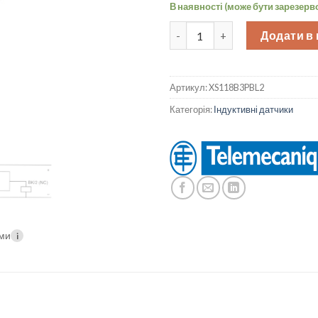
В наявності (може бути зарезерв
ІІндуктивний датчик М18, PNP
Додати в
Артикул:
XS118B3PBL2
Категорія:
Індуктивні датчики
ими
i