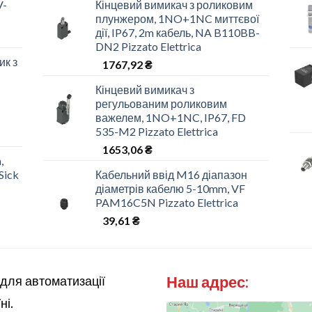
V-
Кінцевий вимикач з роликовим
плунжером, 1NO+1NC миттєвої
дії, IP67, 2m кабель, NA B110BB-
DN2 Pizzato Elettrica
ик з
1767,92
₴
Кінцевий вимикач з
регульованим роликовим
важелем, 1NO+1NC, IP67, FD
535-M2 Pizzato Elettrica
1653,06
₴
,
Sick
Кабельний ввід M16 діапазон
діаметрів кабелю 5-10mm, VF
PAM16C5N Pizzato Elettrica
39,61
₴
Наш адрес:
 для автоматизації
ні.