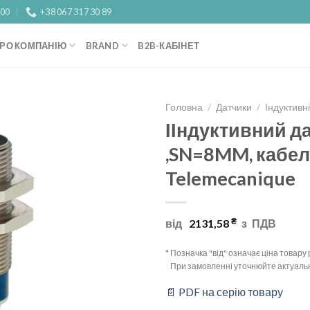
:00
+38 067 317 30 89
РО КОМПАНІЮ
BRAND
B2B-КАБІНЕТ
Головна
/
Датчики
/
Індуктивн
ІІндуктивний д
Add to
,SN=8MM, кабел
wishlist
Telemecanique
₴
від
2131,58
з
ПДВ
* Позначка "від" означає ціна товар
При замовленні уточнюйте актуальн
📄 PDF на серію товару