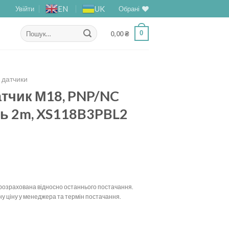
EN
UK
Увійти
Обрані
Шукати:
0
0,00
₴
і датчики
атчик М18, PNP/NC
ь 2m, XS118B3PBL2
у розрахована відносно останнього постачання.
у ціну у менеджера та термін постачання.