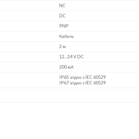
NC
DC
PNP
Кабель
2 м
12…24 V DC
200 мА
IP65 згідно з IEC 60529
IP67 згідно з IEC 60529